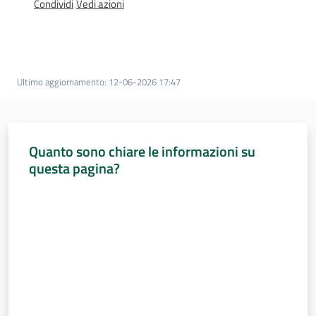
Sessioni
Condividi
Vedi azioni
europee
Menu selezionato
Notizie
Ultimo aggiornamento
:
12-06-2026 17:47
Quanto sono chiare le informazioni su
Assemblea
questa pagina?
legislativa
Valuta da 1 a 5 stelle
Assemblea
Attività
Argomenti
Per i media