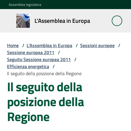
Vai al contenuto
Vai alla navigazione
Vai al footer
Assemblea legislativa
L'Assemblea
L'Assemblea in Europa
in Europa
Home
/
L'Assemblea in Europa
/
Sessioni europee
/
Cos'è
Sessione europea 2011
/
la
Seguito Sessione europea 2011
/
Sessione
Efficienza energetica
/
europea
Il seguito della posizione della Regione
Il seguito della
La
Rete
posizione della
europea
regionale
Regione
Le