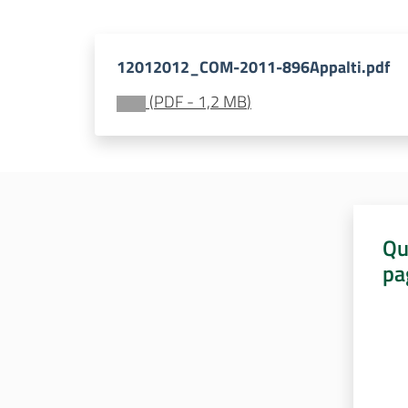
12012012_COM-2011-896Appalti.pdf
(
PDF
-
1,2 MB
)
Qu
pa
Valut