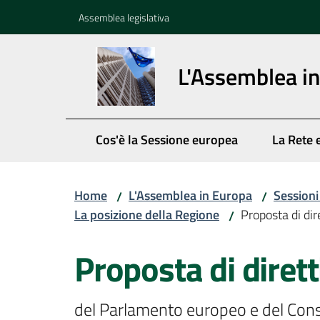
Vai al contenuto
Vai alla navigazione
Vai al footer
Assemblea legislativa
L'Assemblea i
Cos'è la Sessione europea
La Rete 
Home
L'Assemblea in Europa
Session
/
/
La posizione della Regione
Proposta di dir
/
Proposta di dirett
del Parlamento europeo e del Cons