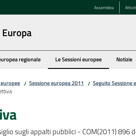
Assemblea
Attivi
n Europa
europea regionale
Le Sessioni europee
Notizie
Menu selezionato
i europee
Sessione europea 2011
Seguito Sessione 
/
/
ettiva
iva
iglio sugli appalti pubblici - COM(2011) 896 