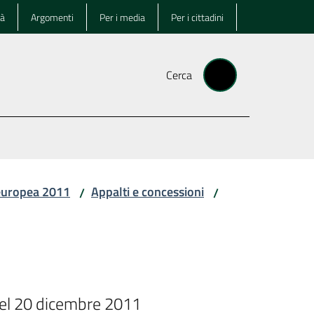
tà
Argomenti
Per i media
Per i cittadini
Cerca
europea 2011
Appalti e concessioni
/
/
del 20 dicembre 2011