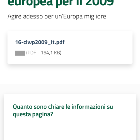
europea per il 2009
Sessioni
europee
Agire adesso per un'Europa migliore
Menu selezionato
Notizie
16-clwp2009_it.pdf
(
PDF
-
154,1 KB
)
Assemblea
legislativa
Assemblea
Quanto sono chiare le informazioni su
Attività
questa pagina?
Argomenti
Valuta da 1 a 5 stelle
Per i media