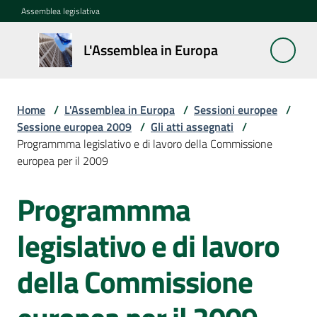
Vai al contenuto
Vai alla navigazione
Vai al footer
Assemblea legislativa
L'Assemblea
L'Assemblea in Europa
in Europa
Home
/
L'Assemblea in Europa
/
Sessioni europee
/
Cos'è
Sessione europea 2009
/
Gli atti assegnati
/
la
Programmma legislativo e di lavoro della Commissione
Sessione
europea per il 2009
europea
Programmma
La
Rete
legislativo e di lavoro
europea
regionale
della Commissione
Le