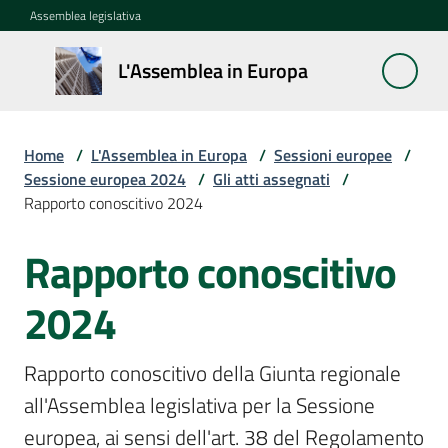
Vai al contenuto
Vai alla navigazione
Vai al footer
Assemblea legislativa
L'Assemblea
L'Assemblea in Europa
in Europa
Home
/
L'Assemblea in Europa
/
Sessioni europee
/
Cos'è
Sessione europea 2024
/
Gli atti assegnati
/
la
Rapporto conoscitivo 2024
Sessione
europea
Rapporto conoscitivo
La
2024
Rete
europea
Rapporto conoscitivo della Giunta regionale 
regionale
all'Assemblea legislativa per la Sessione 
Le
europea, ai sensi dell'art. 38 del Regolamento 