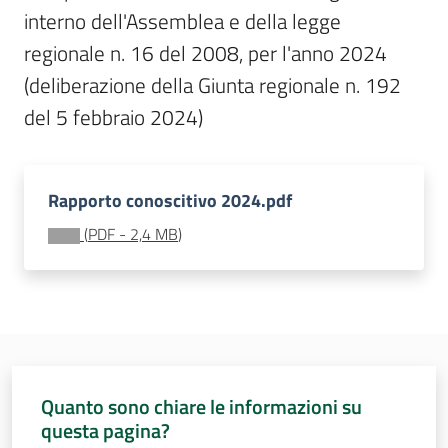
Sessioni
interno dell'Assemblea e della legge 
europee
regionale n. 16 del 2008, per l'anno 2024 
Menu selezionato
(deliberazione della Giunta regionale n. 192 
Notizie
del 5 febbraio 2024)
Rapporto conoscitivo 2024.pdf
Assemblea
(
PDF
-
2,4 MB
)
legislativa
Assemblea
Attività
Argomenti
Quanto sono chiare le informazioni su
questa pagina?
Per i media