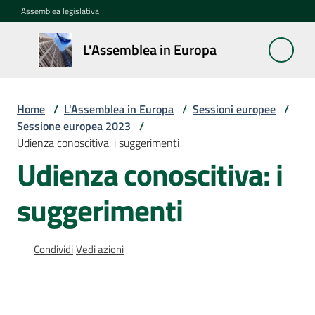
Vai al contenuto
Vai alla navigazione
Vai al footer
Assemblea legislativa
L'Assemblea
L'Assemblea in Europa
in Europa
Home
/
L'Assemblea in Europa
/
Sessioni europee
/
Cos'è
Sessione europea 2023
/
la
Udienza conoscitiva: i suggerimenti
Sessione
Udienza conoscitiva: i
europea
suggerimenti
La
Rete
europea
Condividi
Vedi azioni
regionale
Le