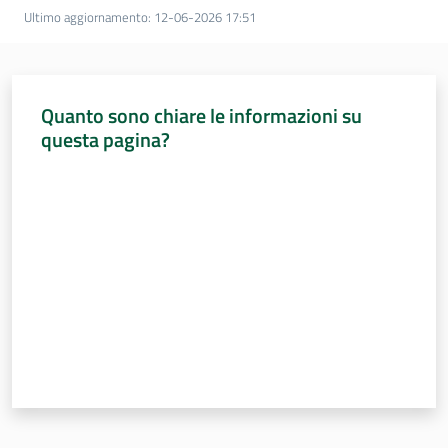
Sessioni
Ultimo aggiornamento
:
12-06-2026 17:51
europee
Menu selezionato
Notizie
Quanto sono chiare le informazioni su
questa pagina?
Valuta da 1 a 5 stelle
Assemblea
legislativa
Assemblea
Attività
Argomenti
Per i media