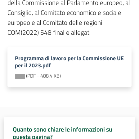
della Commissione al Parlamento europeo, al 
Sessioni
europee
Consiglio, al Comitato economico e sociale 
Menu selezionato
europeo e al Comitato delle regioni 
Notizie
COM(2022) 548 final e allegati
Programma di lavoro per la Commissione UE
per il 2023.pdf
Assemblea
legislativa
(
PDF
-
488,4 KB
)
Assemblea
Attività
Argomenti
Quanto sono chiare le informazioni su
questa pagina?
Per i media