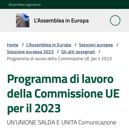
Vai al contenuto
Vai alla navigazione
Vai al footer
Assemblea legislativa
L'Assemblea
L'Assemblea in Europa
in Europa
Home
/
L'Assemblea in Europa
/
Sessioni europee
/
Cos'è
Sessione europea 2023
/
Gli atti assegnati
/
la
Programma di lavoro della Commissione UE per il 2023
Sessione
europea
Programma di lavoro
La
della Commissione UE
Rete
europea
per il 2023
regionale
UN'UNIONE SALDA E UNITA Comunicazione 
Le