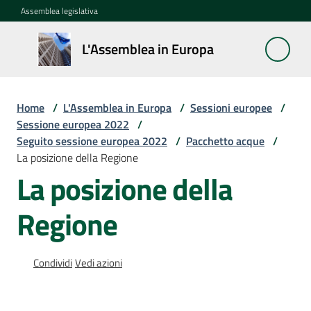
Vai al contenuto
Vai alla navigazione
Vai al footer
Assemblea legislativa
L'Assemblea
L'Assemblea in Europa
in Europa
Home
/
L'Assemblea in Europa
/
Sessioni europee
/
Cos'è
Sessione europea 2022
/
la
Seguito sessione europea 2022
/
Pacchetto acque
/
Sessione
La posizione della Regione
europea
La posizione della
La
Regione
Rete
europea
regionale
Condividi
Vedi azioni
Le