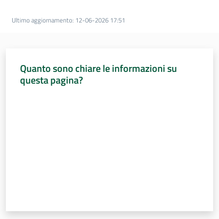
Sessioni
europee
Ultimo aggiornamento
:
12-06-2026 17:51
Menu selezionato
Notizie
Quanto sono chiare le informazioni su
questa pagina?
Valuta da 1 a 5 stelle
Assemblea
legislativa
Assemblea
Attività
Argomenti
Per i media