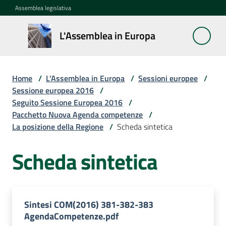
Vai al contenuto
Vai alla navigazione
Vai al footer
Assemblea legislativa
L'Assemblea
L'Assemblea in Europa
in Europa
Home
/
L'Assemblea in Europa
/
Sessioni europee
/
Cos'è
Sessione europea 2016
/
la
Seguito Sessione Europea 2016
/
Sessione
Pacchetto Nuova Agenda competenze
/
europea
La posizione della Regione
/
Scheda sintetica
Scheda sintetica
La
Rete
europea
regionale
Sintesi COM(2016) 381-382-383
AgendaCompetenze.pdf
Le