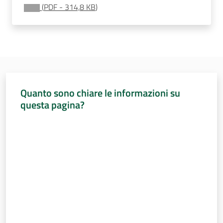
Sessioni
(
PDF
-
314,8 KB
)
europee
Menu selezionato
Notizie
Quanto sono chiare le informazioni su
questa pagina?
Assemblea
legislativa
Valuta da 1 a 5 stelle
Assemblea
Attività
Argomenti
Per i media