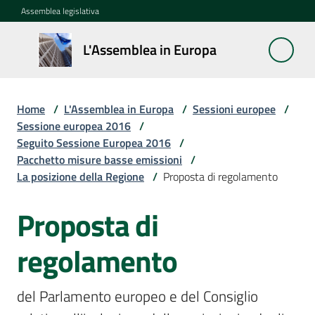
Vai al contenuto
Vai alla navigazione
Vai al footer
Assemblea legislativa
L'Assemblea
L'Assemblea in Europa
in Europa
Home
/
L'Assemblea in Europa
/
Sessioni europee
/
Cos'è
Sessione europea 2016
/
la
Seguito Sessione Europea 2016
/
Sessione
Pacchetto misure basse emissioni
/
europea
La posizione della Regione
/
Proposta di regolamento
Proposta di
La
Rete
europea
regolamento
regionale
del Parlamento europeo e del Consiglio 
Le