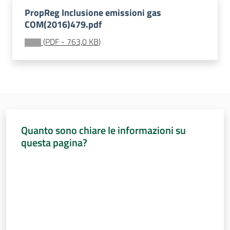
PropReg Inclusione emissioni gas
COM(2016)479.pdf
Per i cittadini
(
PDF
-
763,0 KB
)
Quanto sono chiare le informazioni su
questa pagina?
Valuta da 1 a 5 stelle