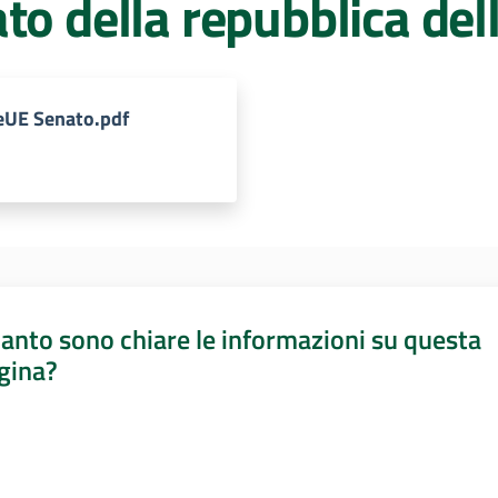
to della repubblica de
eUE Senato.pdf
anto sono chiare le informazioni su questa
gina?
a da 1 a 5 stelle