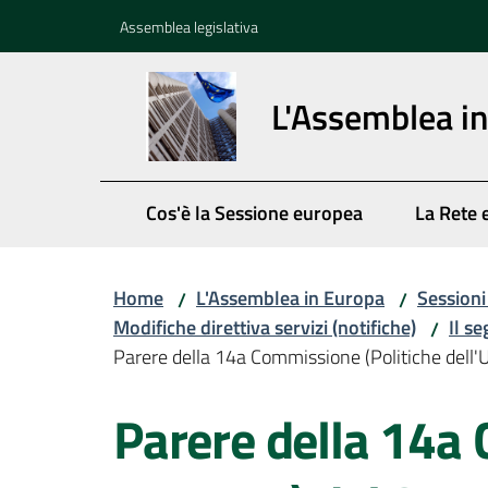
Vai al contenuto
Vai alla navigazione
Vai al footer
Assemblea legislativa
L'Assemblea i
Cos'è la Sessione europea
La Rete 
Home
L'Assemblea in Europa
Session
/
/
Modifiche direttiva servizi (notifiche)
Il s
/
Parere della 14a Commissione (Politiche dell'
Parere della 14a 