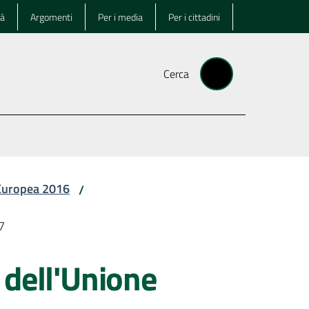
tà
Argomenti
Per i media
Per i cittadini
Cerca
 Europea 2016
/
7
 dell'Unione