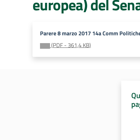
europea) del Sena
Parere 8 marzo 2017 14a Comm Politich
(
PDF
-
361,4 KB
)
Qu
pa
Valut