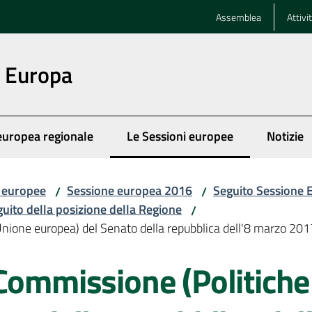
Assemblea
Attivi
n Europa
europea regionale
Le Sessioni europee
Notizie
Menu selezionato
i europee
Sessione europea 2016
Seguito Sessione
/
/
eguito della posizione della Regione
/
Unione europea) del Senato della repubblica dell'8 marzo 201
Commissione (Politiche