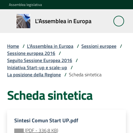
Vai al contenuto
Vai alla navigazione
Vai al footer
Assemblea legislativa
L'Assemblea
L'Assemblea in Europa
in Europa
Home
/
L'Assemblea in Europa
/
Sessioni europee
/
Cos'è
Sessione europea 2016
/
la
Seguito Sessione Europea 2016
/
Sessione
Iniziativa Start-up e scale-up
/
europea
La posizione della Regione
/
Scheda sintetica
Scheda sintetica
La
Rete
europea
regionale
Sintesi Comun Start UP.pdf
Le
(
PDF
-
336,8 KB
)