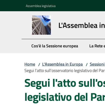
Vai al contenuto
Vai alla navigazione
Vai al footer
Assemblea legislativa
L'Assemblea i
Cos'è la Sessione europea
La Rete 
Home
L'Assemblea in Europa
Session
/
/
Segui l'atto sull'osservatorio legislativo del 
Segui l'atto sull'
legislativo del P