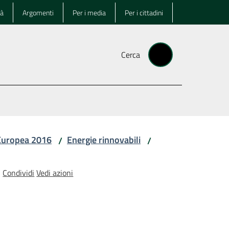
tà
Argomenti
Per i media
Per i cittadini
Cerca
 Europea 2016
Energie rinnovabili
/
/
Condividi
Vedi azioni