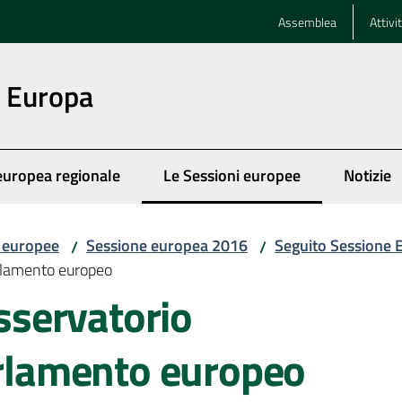
Assemblea
Attivi
n Europa
europea regionale
Le Sessioni europee
Notizie
Menu selezionato
i europee
Sessione europea 2016
Seguito Sessione
/
/
Parlamento europeo
osservatorio
arlamento europeo