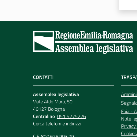
CONTATTI
TRASP
Assemblea legislativa
Amminis
Viale Aldo Moro, 50
Segnala 
40127 Bologna
Foia - A
Centralino
051 5275226
Note le
Cerca telefoni e indirizzi
Privacy 
Cookies
C.F. 800.625.903.79