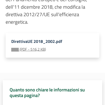
Sessioni
dell'11 dicembre 2018, che modifica la 
europee
Menu selezionato
direttiva 2012/27/UE sull'efficienza 
Notizie
energetica.
DirettivaUE 2018_2002.pdf
(
PDF
-
516,2 KB
)
Assemblea
legislativa
Assemblea
Attività
Quanto sono chiare le informazioni su
Argomenti
questa pagina?
Valuta da 1 a 5 stelle
Per i media