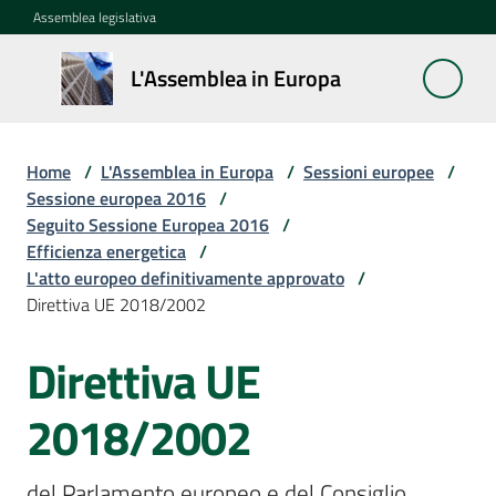
Vai al contenuto
Vai alla navigazione
Vai al footer
Assemblea legislativa
L'Assemblea
L'Assemblea in Europa
in Europa
Home
/
L'Assemblea in Europa
/
Sessioni europee
/
Cos'è
Sessione europea 2016
/
la
Seguito Sessione Europea 2016
/
Sessione
Efficienza energetica
/
europea
L'atto europeo definitivamente approvato
/
Direttiva UE 2018/2002
La
Direttiva UE
Rete
europea
regionale
2018/2002
Le
del Parlamento europeo e del Consiglio, 