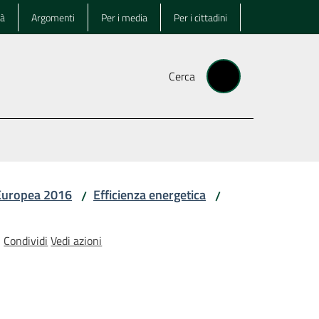
tà
Argomenti
Per i media
Per i cittadini
Cerca
 Europea 2016
Efficienza energetica
/
/
Condividi
Vedi azioni