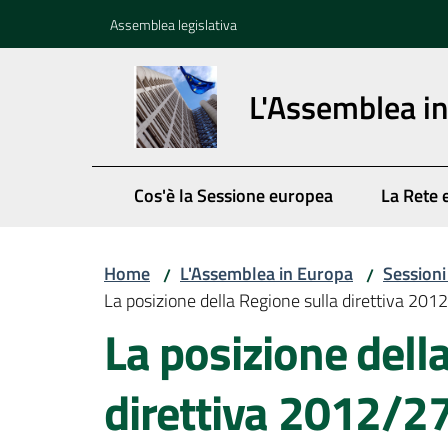
Vai al contenuto
Vai alla navigazione
Vai al footer
Assemblea legislativa
L'Assemblea i
Cos'è la Sessione europea
La Rete 
Home
L'Assemblea in Europa
Session
/
/
La posizione della Regione sulla direttiva 201
La posizione dell
direttiva 2012/27