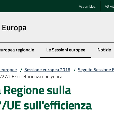
Assemblea
Attivi
n Europa
europea regionale
Le Sessioni europee
Notizie
Menu selezionato
i europee
Sessione europea 2016
Seguito Sessione
/
/
2/27/UE sull'efficienza energetica
a Regione sulla
/UE sull'efficienza