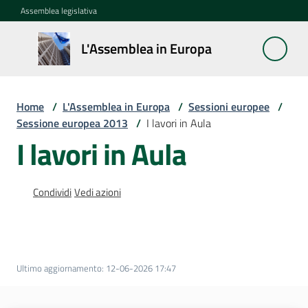
Vai al contenuto
Vai alla navigazione
Vai al footer
Assemblea legislativa
L'Assemblea
L'Assemblea in Europa
in Europa
Home
/
L'Assemblea in Europa
/
Sessioni europee
/
Cos'è
Sessione europea 2013
/
I lavori in Aula
la
I lavori in Aula
Sessione
europea
Condividi
Vedi azioni
La
Rete
europea
regionale
Ultimo aggiornamento
:
12-06-2026 17:47
Le