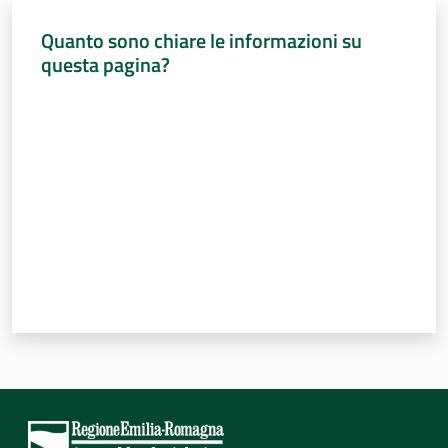
Sessioni
europee
Quanto sono chiare le informazioni su
Menu selezionato
questa pagina?
Notizie
Valuta da 1 a 5 stelle
Assemblea
legislativa
Assemblea
Attività
Argomenti
Per i media