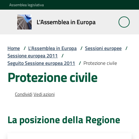
Vai al contenuto
Vai alla navigazione
Vai al footer
Assemblea legislativa
L'Assemblea
L'Assemblea in Europa
in Europa
Home
/
L'Assemblea in Europa
/
Sessioni europee
/
Cos'è
Sessione europea 2011
/
la
Seguito Sessione europea 2011
/
Protezione civile
Sessione
Protezione civile
europea
La
Condividi
Vedi azioni
Rete
europea
La posizione della Regione
regionale
Le