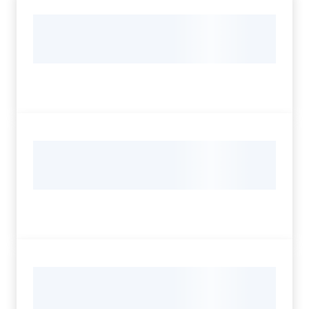
Sessioni
europee
Menu selezionato
Notizie
Assemblea
legislativa
Assemblea
Attività
Argomenti
Per i media