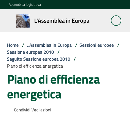
Vai al contenuto
Vai alla navigazione
Vai al footer
Assemblea legislativa
L'Assemblea
L'Assemblea in Europa
in Europa
Home
/
L'Assemblea in Europa
/
Sessioni europee
/
Cos'è
Sessione europea 2010
/
la
Seguito Sessione europea 2010
/
Sessione
Piano di efficienza energetica
europea
Piano di efficienza
La
energetica
Rete
europea
regionale
Condividi
Vedi azioni
Le