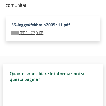
Sessioni
comunitari
europee
Menu selezionato
Notizie
55-legge4febbraio2005n11.pdf
(
PDF
-
77,8 KB
)
Assemblea
legislativa
Assemblea
Quanto sono chiare le informazioni su
questa pagina?
Attività
Valuta da 1 a 5 stelle
Argomenti
Per i media