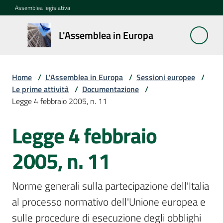
Vai al contenuto
Vai alla navigazione
Vai al footer
Assemblea legislativa
L'Assemblea
L'Assemblea in Europa
in Europa
Home
/
L'Assemblea in Europa
/
Sessioni europee
/
Cos'è
Le prime attività
/
Documentazione
/
la
Legge 4 febbraio 2005, n. 11
Sessione
europea
Legge 4 febbraio
La
2005, n. 11
Rete
europea
Norme generali sulla partecipazione dell'Italia 
regionale
al processo normativo dell'Unione europea e 
Le
sulle procedure di esecuzione degli obblighi 