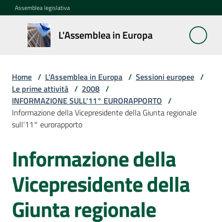
Vai al contenuto
Vai alla navigazione
Vai al footer
Assemblea legislativa
L'Assemblea
L'Assemblea in Europa
in Europa
Home
/
L'Assemblea in Europa
/
Sessioni europee
/
Cos'è
Le prime attività
/
2008
/
la
INFORMAZIONE SULL'11° EURORAPPORTO
/
Sessione
Informazione della Vicepresidente della Giunta regionale
europea
sull'11° eurorapporto
Informazione della
La
Rete
europea
Vicepresidente della
regionale
Giunta regionale
Le