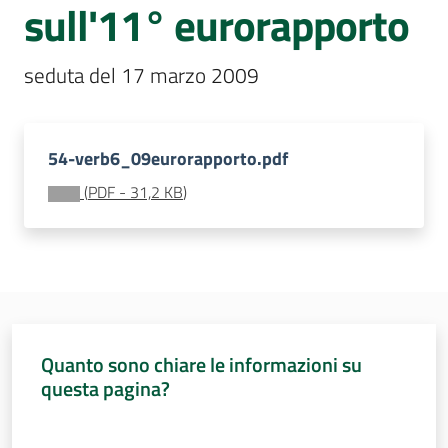
sull'11° eurorapporto
Sessioni
europee
Menu selezionato
seduta del 17 marzo 2009
Notizie
54-verb6_09eurorapporto.pdf
(
PDF
-
31,2 KB
)
Assemblea
legislativa
Assemblea
Attività
Quanto sono chiare le informazioni su
questa pagina?
Argomenti
Valuta da 1 a 5 stelle
Per i media