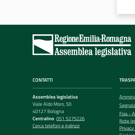
CONTATTI
TRASP
Assemblea legislativa
Amminis
Viale Aldo Moro, 50
Segnala 
40127 Bologna
Foia - A
Centralino
051 5275226
Note le
Cerca telefoni e indirizzi
Privacy 