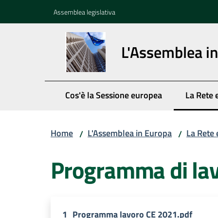
Vai al contenuto
Vai alla navigazione
Vai al footer
Assemblea legislativa
L'Assemblea i
Cos'è la Sessione europea
La Rete 
Menu sel
Home
L'Assemblea in Europa
La Rete 
/
/
Programma di la
1_Programma lavoro CE 2021.pdf