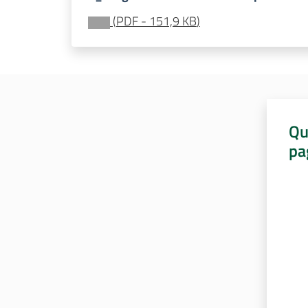
(
PDF
-
151,9 KB
)
Qu
pa
Valut