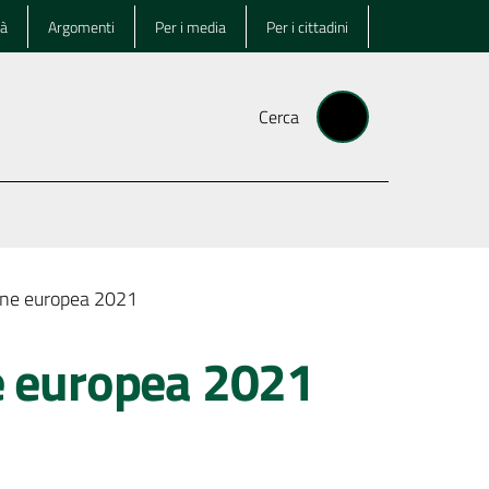
tà
Argomenti
Per i media
Per i cittadini
Cerca
one europea 2021
e europea 2021