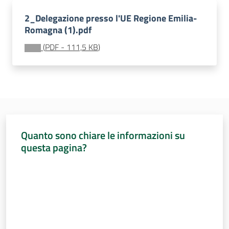
Sessioni
europee
2_Delegazione presso l'UE Regione Emilia-
Romagna (1).pdf
Notizie
(
PDF
-
111,5 KB
)
Assemblea
legislativa
Quanto sono chiare le informazioni su
questa pagina?
Assemblea
Valuta da 1 a 5 stelle
Attività
Argomenti
Per i media