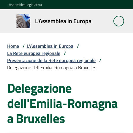
Vai al contenuto
Vai alla navigazione
Vai al footer
Assemblea legislativa
L'Assemblea
L'Assemblea in Europa
in Europa
Home
/
L'Assemblea in Europa
/
Cos'è
La Rete europea regionale
/
la
Presentazione della Rete europea regionale
/
Sessione
Delegazione dell'Emilia-Romagna a Bruxelles
europea
Delegazione
La
dell'Emilia-Romagna
Rete
europea
regionale
a Bruxelles
Menu selezionato
Le