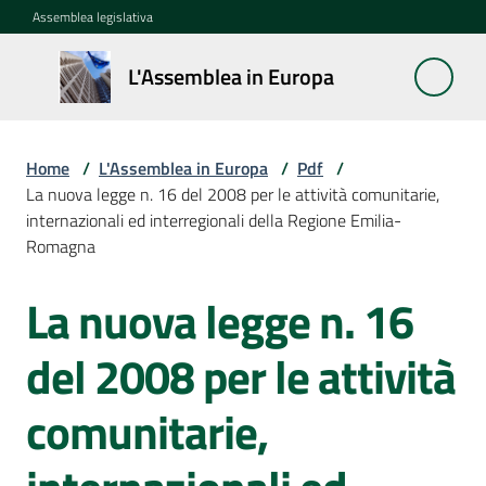
Vai al contenuto
Vai alla navigazione
Vai al footer
Assemblea legislativa
L'Assemblea
L'Assemblea in Europa
in Europa
Home
/
L'Assemblea in Europa
/
Pdf
/
Cos'è
La nuova legge n. 16 del 2008 per le attività comunitarie,
la
internazionali ed interregionali della Regione Emilia-
Sessione
Romagna
europea
La nuova legge n. 16
Salta al contenuto
La
Rete
del 2008 per le attività
europea
regionale
comunitarie,
Le