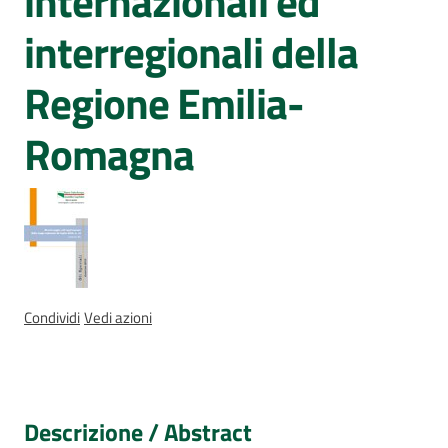
internazionali ed
Sessioni
europee
interregionali della
Notizie
Regione Emilia-
Romagna
Assemblea
legislativa
Assemblea
Condividi
Vedi azioni
Attività
Argomenti
Descrizione / Abstract
Per i media