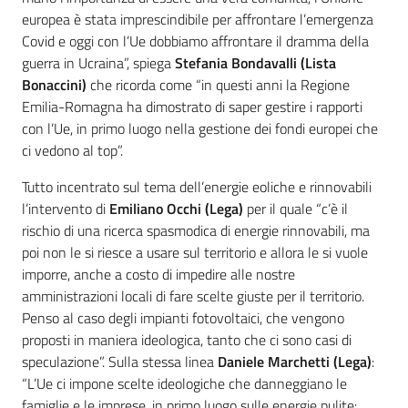
europea è stata imprescindibile per affrontare l’emergenza
Covid e oggi con l’Ue dobbiamo affrontare il dramma della
guerra in Ucraina”, spiega
Stefania Bondavalli (Lista
Bonaccini)
che ricorda come “in questi anni la Regione
Emilia-Romagna ha dimostrato di saper gestire i rapporti
con l’Ue, in primo luogo nella gestione dei fondi europei che
ci vedono al top”.
Tutto incentrato sul tema dell’energie eoliche e rinnovabili
l’intervento di
Emiliano Occhi (Lega)
per il quale “c’è il
rischio di una ricerca spasmodica di energie rinnovabili, ma
poi non le si riesce a usare sul territorio e allora le si vuole
imporre, anche a costo di impedire alle nostre
amministrazioni locali di fare scelte giuste per il territorio.
Penso al caso degli impianti fotovoltaici, che vengono
proposti in maniera ideologica, tanto che ci sono casi di
speculazione”. Sulla stessa linea
Daniele Marchetti (Lega)
:
“L’Ue ci impone scelte ideologiche che danneggiano le
famiglie e le imprese, in primo luogo sulle energie pulite: