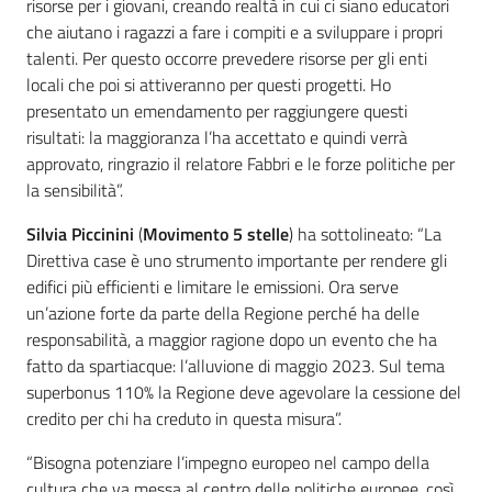
risorse per i giovani, creando realtà in cui ci siano educatori
che aiutano i ragazzi a fare i compiti e a sviluppare i propri
talenti. Per questo occorre prevedere risorse per gli enti
locali che poi si attiveranno per questi progetti. Ho
presentato un emendamento per raggiungere questi
risultati: la maggioranza l’ha accettato e quindi verrà
approvato, ringrazio il relatore Fabbri e le forze politiche per
la sensibilità”.
Silvia Piccinini
(
Movimento 5 stelle
) ha sottolineato: “La
Direttiva case è uno strumento importante per rendere gli
edifici più efficienti e limitare le emissioni. Ora serve
un’azione forte da parte della Regione perché ha delle
responsabilità, a maggior ragione dopo un evento che ha
fatto da spartiacque: l’alluvione di maggio 2023. Sul tema
superbonus 110% la Regione deve agevolare la cessione del
credito per chi ha creduto in questa misura”.
“Bisogna potenziare l’impegno europeo nel campo della
cultura che va messa al centro delle politiche europee, così