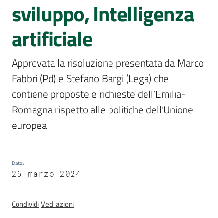
Sessioni
sviluppo, Intelligenza
europee
artificiale
Notizie
Menu selezionato
Approvata la risoluzione presentata da Marco 
Fabbri (Pd) e Stefano Bargi (Lega) che 
contiene proposte e richieste dell’Emilia-
Assemblea
Romagna rispetto alle politiche dell’Unione 
legislativa
europea
Assemblea
Data
:
Attività
26 marzo 2024
Argomenti
Condividi
Vedi azioni
Per i media