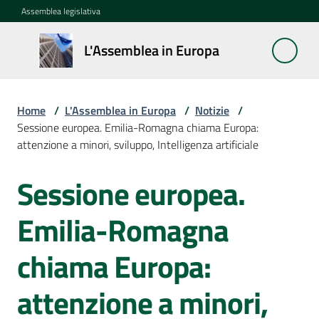
Vai al contenuto
Vai alla navigazione
Vai al footer
Assemblea legislativa
L'Assemblea
L'Assemblea in Europa
in Europa
Home
/
L'Assemblea in Europa
/
Notizie
/
Cos'è
Sessione europea. Emilia-Romagna chiama Europa:
la
attenzione a minori, sviluppo, Intelligenza artificiale
Sessione
europea
Sessione europea.
Salta al contenuto
La
Emilia-Romagna
Rete
europea
chiama Europa:
regionale
attenzione a minori,
Le