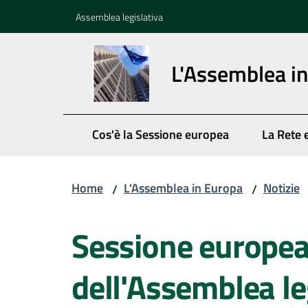
Vai al contenuto
Vai alla navigazione
Vai al footer
Assemblea legislativa
L'Assemblea i
Cos'è la Sessione europea
La Rete 
Home
L'Assemblea in Europa
Notizie
/
/
Salta al contenuto
Sessione europe
dell'Assemblea le