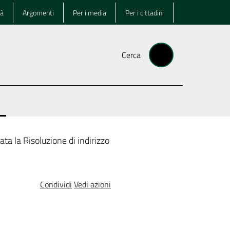
tà
Argomenti
Per i media
Per i cittadini
Cerca
lezionato
a la Risoluzione di indirizzo
Condividi
Vedi azioni