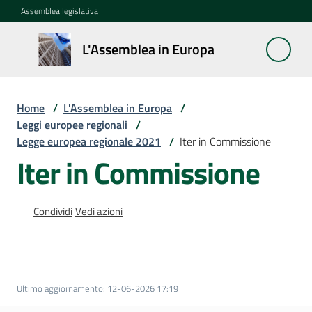
Vai al contenuto
Vai alla navigazione
Vai al footer
Assemblea legislativa
L'Assemblea
L'Assemblea in Europa
in Europa
Home
/
L'Assemblea in Europa
/
Cos'è
Leggi europee regionali
/
la
Legge europea regionale 2021
/
Iter in Commissione
Sessione
Iter in Commissione
europea
La
Condividi
Vedi azioni
Rete
europea
regionale
Ultimo aggiornamento
:
12-06-2026 17:19
Le