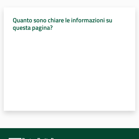
Sessioni
europee
Quanto sono chiare le informazioni su
Notizie
questa pagina?
Valuta da 1 a 5 stelle
Assemblea
legislativa
Assemblea
Attività
Argomenti
Per i media