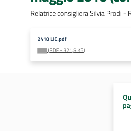
Relatrice consigliera Silvia Prodi -
2410 LIC.pdf
(
PDF
-
321,8 KB
)
Qu
pa
Valut