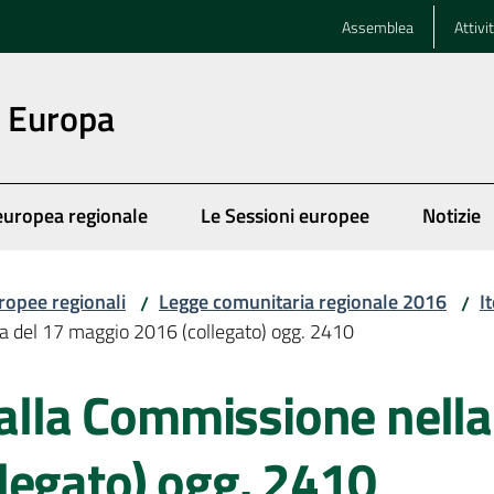
Assemblea
Attivi
n Europa
europea regionale
Le Sessioni europee
Notizie
ropee regionali
Legge comunitaria regionale 2016
I
/
/
ta del 17 maggio 2016 (collegato) ogg. 2410
dalla Commissione nella
legato) ogg. 2410