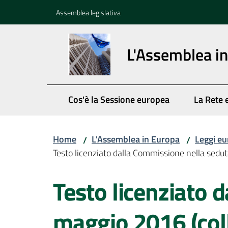
Vai al contenuto
Vai alla navigazione
Vai al footer
Assemblea legislativa
L'Assemblea i
Cos'è la Sessione europea
La Rete 
Home
L'Assemblea in Europa
Leggi eu
/
/
Testo licenziato dalla Commissione nella sedu
Testo licenziato 
maggio 2016 (col