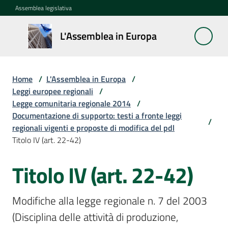
Vai al contenuto
Vai alla navigazione
Vai al footer
Assemblea legislativa
L'Assemblea
L'Assemblea in Europa
in Europa
Home
/
L'Assemblea in Europa
/
Cos'è
Leggi europee regionali
/
la
Legge comunitaria regionale 2014
/
Sessione
Documentazione di supporto: testi a fronte leggi
/
europea
regionali vigenti e proposte di modifica del pdl
Titolo IV (art. 22-42)
La
Titolo IV (art. 22-42)
Rete
europea
regionale
Modifiche alla legge regionale n. 7 del 2003 
(Disciplina delle attività di produzione, 
Le