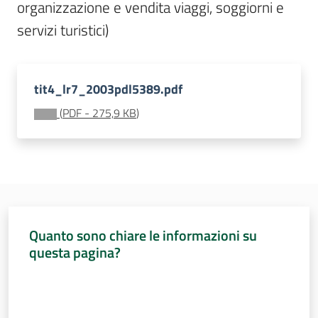
Sessioni
organizzazione e vendita viaggi, soggiorni e 
europee
servizi turistici)
Notizie
tit4_lr7_2003pdl5389.pdf
(
PDF
-
275,9 KB
)
Assemblea
legislativa
Assemblea
Quanto sono chiare le informazioni su
Attività
questa pagina?
Valuta da 1 a 5 stelle
Argomenti
Per i media