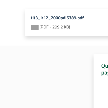
tit3_lr12_2000pdl5389.pdf
(
PDF
-
299,2 KB
)
Qu
pa
Valut