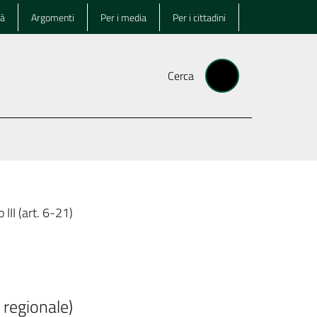
tà
Argomenti
Per i media
Per i cittadini
Cerca
o III (art. 6-21)
 regionale)