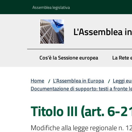
Vai al contenuto
Vai alla navigazione
Vai al footer
Assemblea legislativa
L'Assemblea i
Cos'è la Sessione europea
La Rete 
Home
L'Assemblea in Europa
Leggi eu
/
/
Documentazione di supporto: testi a fronte le
Titolo III (art. 6-2
Modifiche alla legge regionale n. 1