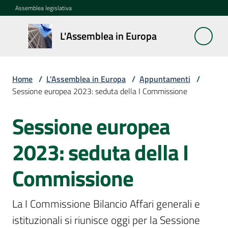
Vai al contenuto
Vai alla navigazione
Vai al footer
Assemblea legislativa
L'Assemblea
L'Assemblea in Europa
in Europa
Home
/
L'Assemblea in Europa
/
Appuntamenti
/
Cos'è
Sessione europea 2023: seduta della I Commissione
la
Sessione
Sessione europea
Salta al contenuto
europea
2023: seduta della I
La
Rete
Commissione
europea
regionale
La I Commissione Bilancio Affari generali e 
istituzionali si riunisce oggi per la Sessione 
Le