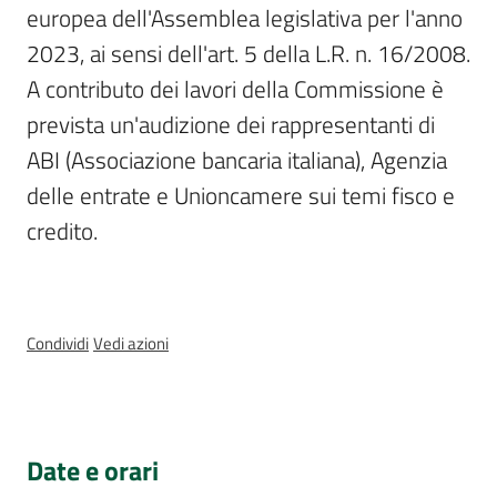
Sessioni
europea dell'Assemblea legislativa per l'anno 
europee
2023, ai sensi dell'art. 5 della L.R. n. 16/2008. 
A contributo dei lavori della Commissione è 
Notizie
prevista un'audizione dei rappresentanti di 
ABI (Associazione bancaria italiana), Agenzia 
delle entrate e Unioncamere sui temi fisco e 
credito.
Assemblea
legislativa
Assemblea
Condividi
Vedi azioni
Attività
Argomenti
Date e orari
Per i media