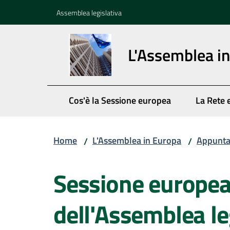
Vai al contenuto
Vai alla navigazione
Vai al footer
Assemblea legislativa
L'Assemblea i
Cos'è la Sessione europea
La Rete 
Home
L'Assemblea in Europa
Appunta
/
/
Salta al contenuto
Sessione europe
dell'Assemblea le