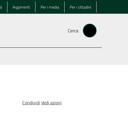
tà
Argomenti
Per i media
Per i cittadini
Cerca
Condividi
Vedi azioni