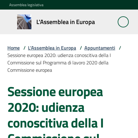
Vai al contenuto
Vai alla navigazione
Vai al footer
Assemblea legislativa
L'Assemblea
L'Assemblea in Europa
in Europa
Home
/
L'Assemblea in Europa
/
Appuntamenti
/
Cos'è
Sessione europea 2020: udienza conoscitiva della I
la
Commissione sul Programma di lavoro 2020 della
Sessione
Commissione europea
europea
Sessione europea
Salta al contenuto
La
Rete
2020: udienza
europea
regionale
conoscitiva della I
Le