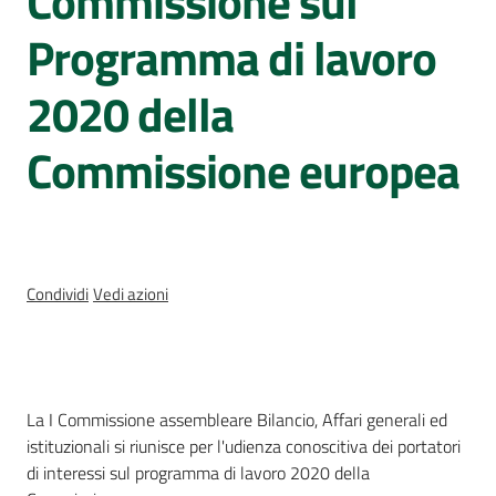
Commissione sul
Sessioni
europee
Programma di lavoro
Notizie
2020 della
Commissione europea
Assemblea
legislativa
Condividi
Vedi azioni
Assemblea
Attività
Cos'è
La I Commissione assembleare Bilancio, Affari generali ed
Argomenti
istituzionali si riunisce per l'udienza conoscitiva dei portatori
di interessi sul programma di lavoro 2020 della
Per i media