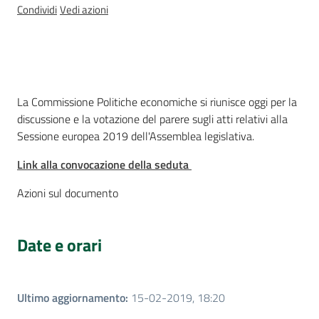
Sessioni
Condividi
Vedi azioni
europee
Notizie
Cos'è
La Commissione Politiche economiche si riunisce oggi per la
discussione e la votazione del parere sugli atti relativi alla
Sessione europea 2019 dell'Assemblea legislativa.
Assemblea
Link alla convocazione della seduta
legislativa
Azioni sul documento
Assemblea
Date e orari
Attività
Argomenti
Ultimo aggiornamento
:
15-02-2019, 18:20
Per i media