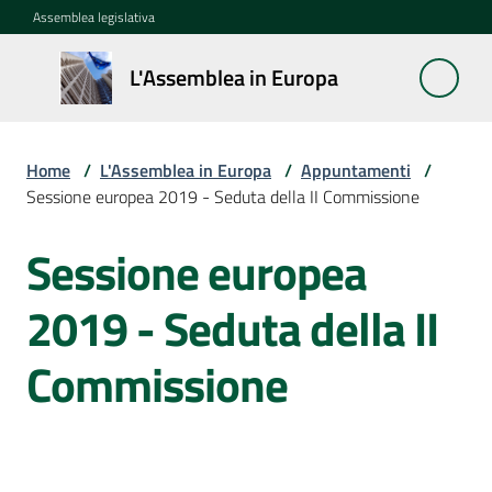
Vai al contenuto
Vai alla navigazione
Vai al footer
Assemblea legislativa
L'Assemblea
L'Assemblea in Europa
in Europa
Home
/
L'Assemblea in Europa
/
Appuntamenti
/
Cos'è
Sessione europea 2019 - Seduta della II Commissione
la
Sessione
Sessione europea
Salta al contenuto
europea
2019 - Seduta della II
La
Rete
Commissione
europea
regionale
Le