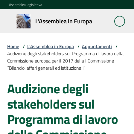
Vai al contenuto
Vai alla navigazione
Vai al footer
Assemblea legislativa
L'Assemblea
L'Assemblea in Europa
in Europa
Home
/
L'Assemblea in Europa
/
Appuntamenti
/
Cos'è
Audizione degli stakeholders sul Programma di lavoro della
la
Commissione europea per il 2017 della I Commissione
Sessione
“Bilancio, affari generali ed istituzionali”.
europea
Audizione degli
Salta al contenuto
La
Rete
stakeholders sul
europea
regionale
Programma di lavoro
Le