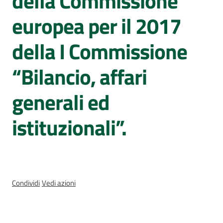
della Commissione
Sessioni
europee
europea per il 2017
Notizie
della I Commissione
“Bilancio, affari
generali ed
Assemblea
istituzionali”.
legislativa
Assemblea
Attività
Condividi
Vedi azioni
Argomenti
Per i media