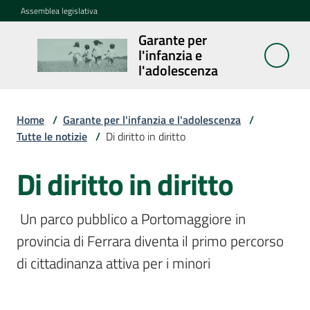
Vai al contenuto
Vai alla navigazione
Vai al footer
Assemblea legislativa
Garante per
Garante per
l'infanzia e
l'infanzia e
l'adolescenza
l'adolescenza
Home
/
Garante per l'infanzia e l'adolescenza
/
Tutte le notizie
/
Di diritto in diritto
Cosa
fa
Di diritto in diritto
Salta al contenuto
Notizie
 Un parco pubblico a Portomaggiore in 
Agenda
provincia di Ferrara diventa il primo percorso 
di cittadinanza attiva per i minori 
Assemblea
dei
ragazzi