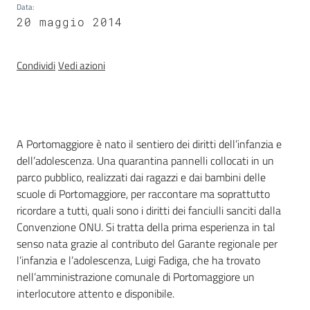
Data
:
e
20 maggio 2014
delle
ragazze
Condividi
Vedi azioni
Assemblea
Introduzione
A Portomaggiore è nato il sentiero dei diritti dell’infanzia e
legislativa
dell’adolescenza. Una quarantina pannelli collocati in un
parco pubblico, realizzati dai ragazzi e dai bambini delle
Assemblea
scuole di Portomaggiore, per raccontare ma soprattutto
ricordare a tutti, quali sono i diritti dei fanciulli sanciti dalla
Attività
Convenzione ONU. Si tratta della prima esperienza in tal
senso nata grazie al contributo del Garante regionale per
Argomenti
l’infanzia e l’adolescenza, Luigi Fadiga, che ha trovato
nell’amministrazione comunale di Portomaggiore un
interlocutore attento e disponibile.
Per i media