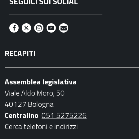
SEGUICI SUI SOCIAL
F
T
I
Y
M
a
w
n
o
a
RECAPITI
c
i
s
u
i
e
t
t
t
l
b
t
a
u
Assemblea legislativa
o
e
g
b
Viale Aldo Moro, 50
o
r
r
e
40127 Bologna
k
a
Centralino
051 5275226
m
Cerca telefoni e indirizzi