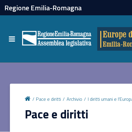
chiudi
Regione Emilia-Romagna
Europe direct
Toggle navigation
Attività
Formazione
Eventi
Pace e diritti
Archivio
I diritti umani e l'Europ
Tutte le notizie
Pace e diritti
Newsletter