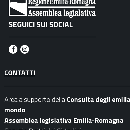
SEGUICI SUI SOCIAL
F
I
a
n
CONTATTI
c
s
e
t
b
a
Area a supporto della
C
onsulta degli emili
o
g
mondo
o
r
Assemblea legislativa Emilia-Romagna
k
a