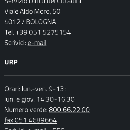
Servizio Diritti dei Cittadini
m
Viale Aldo Moro, 50
40127 BOLOGNA
Tel. +39 051 5275154
Scrivici:
e-mail
URP
Orari
: lun.-ven. 9-13;
lun. e giov. 14.30-16.30
Numero verde:
800.66.22.00
fax 051 4689664