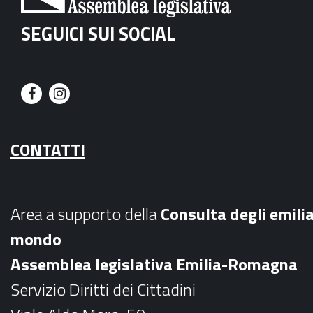
SEGUICI SUI SOCIAL
F
I
a
n
CONTATTI
c
s
e
t
b
a
Area a supporto della
C
onsulta degli emili
o
g
mondo
o
r
Assemblea legislativa Emilia-Romagna
k
a
Servizio Diritti dei Cittadini
m