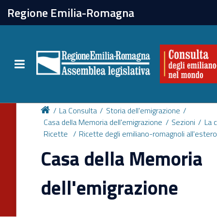
chiudi
Regione Emilia-Romagna
La Consulta
Toggle navigation
Attività
Per chi vive all'estero
La Consulta
Storia dell'emigrazione
Casa della Memoria dell'emigrazione
Sezioni
La 
Ricette
Ricette degli emiliano-romagnoli all'ester
Newsletter
Casa della Memoria
dell'emigrazione