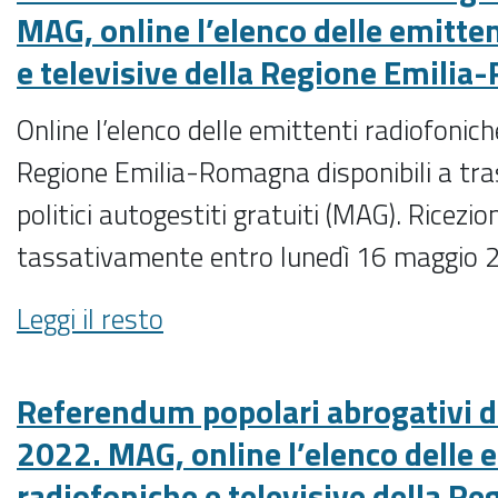
monitoraggi
MAG, online l’elenco delle emitte
delle
e televisive della Regione Emili
tv
locali,
Online l’elenco delle emittenti radiofonich
se
ne
Regione Emilia-Romagna disponibili a t
parlerà
politici autogestiti gratuiti (MAG). Rice
in
un
tassativamente entro lunedì 16 maggio 
convegno
a
Elezioni
Leggi il resto
giugno
amministrative
-
del
12
Referendum popolari abrogativi d
giugno
2022. MAG, online l’elenco delle 
2022.
radiofoniche e televisive della Re
MAG,