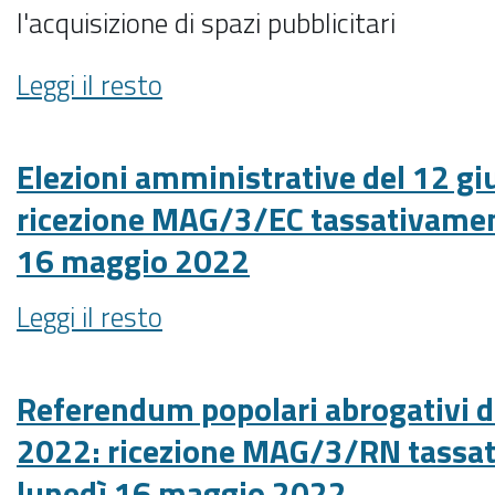
destinarsi
l'acquisizione di spazi pubblicitari
-
AVVISO
Leggi il resto
DI
INDAGINE
DI
Elezioni amministrative del 12 g
MERCATO
ricezione MAG/3/EC tassativamen
-
16 maggio 2022
FINALIZZATA
ALL’INDIVIDUAZIONE
Elezioni
Leggi il resto
DEI
amministrative
SOGGETTI
del
DA
12
Referendum popolari abrogativi d
INVITARE
giugno
ALLA
2022: ricezione MAG/3/RN tassa
2022:
PROCEDURA
lunedì 16 maggio 2022
ricezione
DI