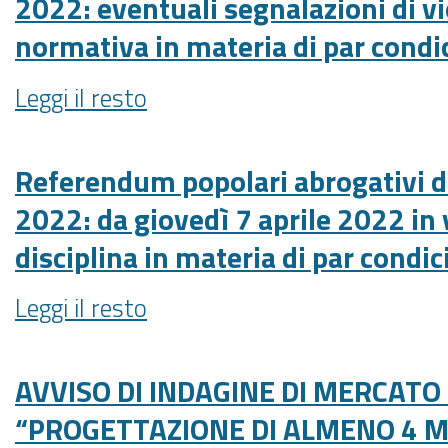
2022: eventuali segnalazioni di vi
2022:
-
normativa in materia di par condi
da
giovedì
Referendum
Leggi il resto
28
popolari
aprile
abrogativi
in
del
Referendum popolari abrogativi d
vigore,
12
negli
2022: da giovedì 7 aprile 2022 in 
giugno
ambiti
disciplina in materia di par condic
2022:
territoriali
eventuali
interessati
Referendum
Leggi il resto
segnalazioni
al
popolari
di
voto,
abrogativi
violazione
la
del
AVVISO DI INDAGINE DI MERCATO 
della
disciplina
12
normativa
in
“PROGETTAZIONE DI ALMENO 4 M
giugno
in
materia