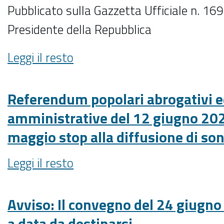
alla
Pubblicato sulla Gazzetta Ufficiale n. 169 
par
messa
condicio
Presidente della Repubblica
in
-
onda
Elezioni
Leggi il resto
di
politiche
MAG.
del
-
25
Referendum popolari abrogativi e
settembre
amministrative del 12 giugno 202
2022:
maggio stop alla diffusione di son
da
giovedì
Referendum
Leggi il resto
21
popolari
luglio
abrogativi
in
ed
Avviso: Il convegno del 24 giugno
vigore
elezioni
la
a data da destinarsi