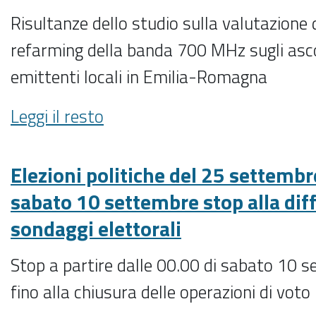
Risultanze dello studio sulla valutazione 
refarming della banda 700 MHz sugli ascol
emittenti locali in Emilia-Romagna
Studio
Leggi il resto
sulla
valutazione
dell'impatto
Elezioni politiche del 25 settemb
del
sabato 10 settembre stop alla dif
refarming
sondaggi elettorali
della
banda
Stop a partire dalle 00.00 di sabato 10 
700
MHz
fino alla chiusura delle operazioni di voto
sugli