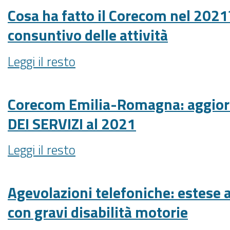
4
(24
Cosa ha fatto il Corecom nel 2021?
MODULI
marzo
consuntivo delle attività
DI
2022)
LABORATORI
-
Cosa
Leggi il resto
DI
Sintesi
ha
EDUCAZIONE
dei
fatto
AI
lavori
il
Corecom Emilia-Romagna: aggior
MEDIA
-
Corecom
RIVOLTI
DEI SERVIZI al 2021
nel
A
2021?
STUDENTI
Corecom
Leggi il resto
Ecco
DELLE
Emilia-
il
SCUOLE
Romagna:
consuntivo
SECONDARIE
aggiornata
Agevolazioni telefoniche: estese 
delle
DI
la
con gravi disabilità motorie
attività
PRIMO
CARTA
-
GRADO
DEI