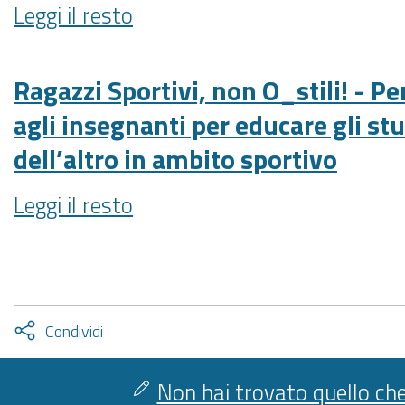
Agevolazioni
Leggi il resto
E
SERVIZI
telefoniche:
CONDUZIONE
al
estese
DEI
2021
anche
Ragazzi Sportivi, non O_stili! - Pe
MEDESIMI
-
a
agli insegnanti per educare gli stu
LABORATORI
utenti
NEL
dell’altro in ambito sportivo
con
NUMERO
gravi
MINIMO
Ragazzi
Leggi il resto
disabilità
DI
Sportivi,
motorie
200.
non
-
ANNI
O_stili!
2022-
-
23"
Percorso
Attiva
Condividi
-
rivolto
condividi
facebook
twitter
agli
Non hai trovato quello che
insegnanti