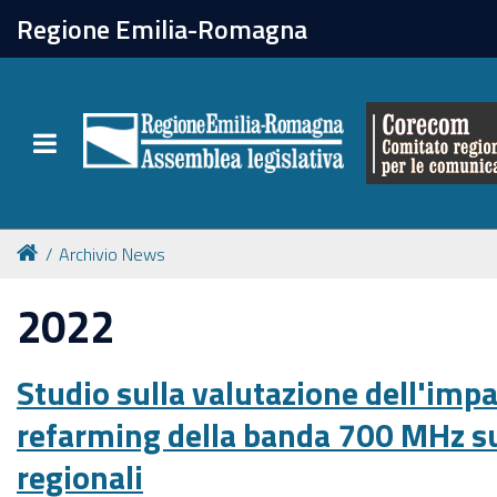
chiudi
Regione Emilia-Romagna
Il Corecom
Toggle navigation
Le attività
Archivio News
2022
Studio sulla valutazione dell'impa
refarming della banda 700 MHz sug
regionali