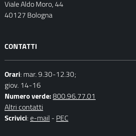
Viale Aldo Moro, 44
o
r
40127 Bologna
k
a
m
CONTATTI
Orari
: mar. 9.30-12.30;
giov. 14-16
Numero verde:
800.96.77.01
Altri contatti
Scrivici
:
e-mail
-
PEC