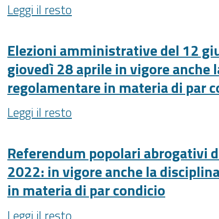
Elezioni
Leggi il resto
online
amministrative
l’elenco
del
delle
12
Elezioni amministrative del 12 g
emittenti
giugno
radiofoniche
giovedì 28 aprile in vigore anche l
2022:
e
regolamentare in materia di par c
eventuali
televisive
segnalazioni
della
Elezioni
Leggi il resto
di
Regione
amministrative
violazione
Emilia-
del
della
Romagna
12
Referendum popolari abrogativi d
normativa
-
giugno
in
2022: in vigore anche la discipli
2022:
materia
in materia di par condicio
da
di
giovedì
par
Referendum
Leggi il resto
28
condicio