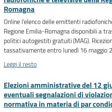
online
Romagna
l’elenco
delle
Online l’elenco delle emittenti radiofonich
emittenti
Regione Emilia-Romagna disponibili a t
radiofoniche
e
politici autogestiti gratuiti (MAG). Rice
televisive
tassativamente entro lunedì 16 maggio 
della
Regione
Referendum
Leggi il resto
Emilia-
popolari
Romagna
abrogativi
-
del
Elezioni amministrative del 12 g
12
eventuali segnalazioni di violazio
giugno
normativa in materia di par condi
2022.
MAG,