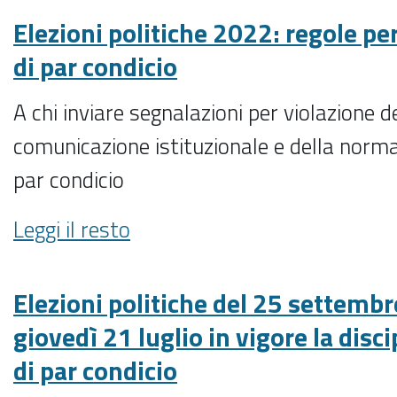
del
25
Elezioni politiche 2022: regole pe
settembre
di par condicio
2022:
in
A chi inviare segnalazioni per violazione de
vigore
comunicazione istituzionale e della norma
anche
la
par condicio
disciplina
regolamentare
Elezioni
Leggi il resto
in
politiche
materia
2022:
di
regole
Elezioni politiche del 25 settemb
par
per
giovedì 21 luglio in vigore la disc
condicio.
le
Mancata
di par condicio
segnalazioni
autorizzazione
di