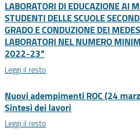
LABORATORI DI EDUCAZIONE AI M
2022:
materia
di
da
di
STUDENTI DELLE SCUOLE SECOND
par
giovedì
par
condicio
GRADO E CONDUZIONE DEI MEDES
7
condicio
-
aprile
LABORATORI NEL NUMERO MINIMO
-
2022
2022-23"
in
vigore
AVVISO
Leggi il resto
la
DI
disciplina
INDAGINE
in
DI
Nuovi adempimenti ROC (24 marz
materia
MERCATO
Sintesi dei lavori
di
-
par
“PROGETTAZIONE
Nuovi
Leggi il resto
condicio
DI
adempimenti
-
ALMENO
ROC