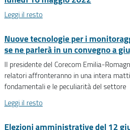
MAG/3/EC
AFFIDAMENTO
Referendum
Leggi il resto
tassativamente
PER
popolari
entro
L’ACQUISIZIONE
abrogativi
lunedì
DI
del
Nuove tecnologie per i monitoraggi
16
SPAZI
12
maggio
PUBBLICITARI
se ne parlerà in un convegno a gi
giugno
2022
-
2022:
-
Il presidente del Corecom Emilia-Romagna
ricezione
relatori affronteranno in una intera matti
MAG/3/RN
tassativamente
fondamentali e le peculiarità del settore
entro
lunedì
Nuove
Leggi il resto
16
tecnologie
maggio
per
2022
i
Elezioni amministrative del 12 g
-