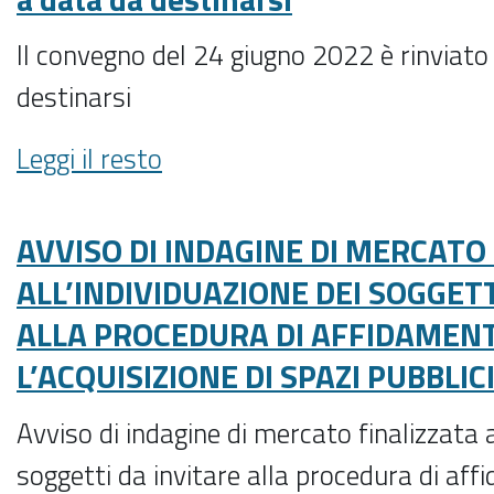
amministrative
disciplina
del
in
Il convegno del 24 giugno 2022 è rinviato
12
materia
destinarsi
giugno
di
2022:
par
Avviso:
Leggi il resto
da
condicio
Il
sabato
-
convegno
28
del
AVVISO DI INDAGINE DI MERCATO 
maggio
24
stop
ALL’INDIVIDUAZIONE DEI SOGGETT
giugno
alla
ALLA PROCEDURA DI AFFIDAMEN
2022
diffusione
è
di
L’ACQUISIZIONE DI SPAZI PUBBLIC
rinviato
sondaggi
a
elettorali
Avviso di indagine di mercato finalizzata a
data
-
soggetti da invitare alla procedura di af
da