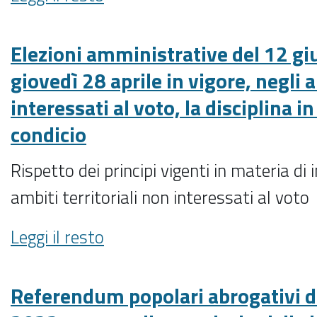
popolari
aprile
-
abrogativi
in
del
Elezioni amministrative del 12 g
vigore
12
anche
giovedì 28 aprile in vigore, negli a
giugno
la
interessati al voto, la disciplina i
2022:
disciplina
in
regolamentare
condicio
vigore
in
anche
materia
Rispetto dei principi vigenti in materia di
la
di
ambiti territoriali non interessati al voto
disciplina
par
regolamentare
condicio
Elezioni
Leggi il resto
in
-
amministrative
materia
del
di
12
Referendum popolari abrogativi d
par
giugno
condicio