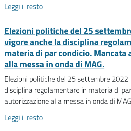
ascolti
Elezioni
Leggi il resto
regionali
politiche
-
del
25
Elezioni politiche del 25 settembr
settembre
vigore anche la disciplina regola
2022:
materia di par condicio. Mancata 
da
sabato
alla messa in onda di MAG.
10
settembre
Elezioni politiche del 25 settembre 2022: 
stop
disciplina regolamentare in materia di pa
alla
diffusione
autorizzazione alla messa in onda di MAG
di
sondaggi
Elezioni
Leggi il resto
elettorali
politiche
-