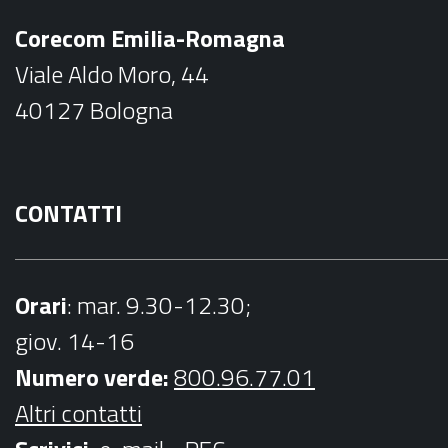
b
a
Corecom Emilia-Romagna
o
g
Viale Aldo Moro, 44
o
r
40127 Bologna
k
a
m
CONTATTI
Orari
: mar. 9.30-12.30;
giov. 14-16
Numero verde:
800.96.77.01
Altri contatti