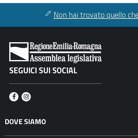
condividi
facebook
twitter
Non hai trovato quello che
SEGUICI SUI SOCIAL
F
I
a
n
DOVE SIAMO
c
s
e
t