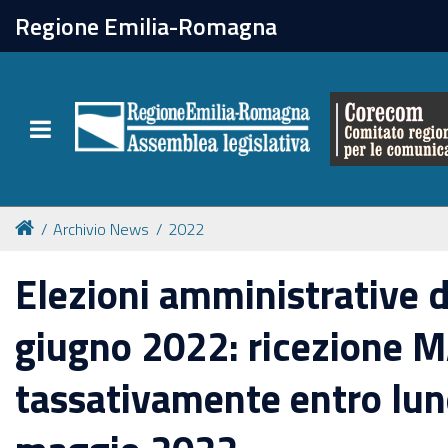
chiudi
Regione Emilia-Romagna
Il Corecom
Toggle navigation
Le attività
Archivio News
2022
Elezioni amministrative d
giugno 2022: ricezione
tassativamente entro lun