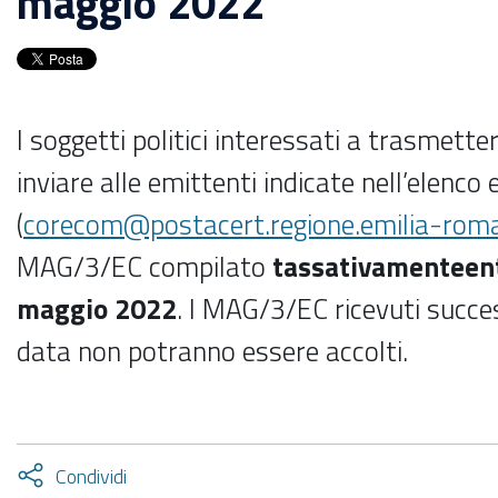
maggio 2022
I soggetti politici interessati a trasmet
inviare alle emittenti indicate nell’elenco
(
corecom@postacert.regione.emilia-roma
MAG/3/EC compilato
tassativamente
en
maggio 2022
. I MAG/3/EC ricevuti succ
data non potranno essere accolti.
Attiva
Condividi