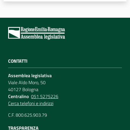
Assemblea
Attività
Argomenti
Per i media
CONTATTI
Assemblea legislativa
Per i cittadini
Viale Aldo Moro, 50
40127 Bologna
Centralino
051 5275226
Cerca telefoni e indirizzi
C.F. 800.625.903.79
TRASPARENZA