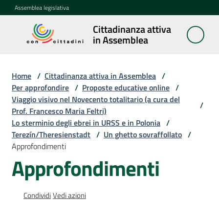
Vai al contenuto
Vai alla navigazione
Vai al footer
Assemblea legislativa
Cittadinanza attiva
Cittadinanza
in Assemblea
attiva in
Assemblea
Home
/
Cittadinanza attiva in Assemblea
/
Per approfondire
/
Proposte educative online
/
Viaggio visivo nel Novecento totalitario (a cura del
Concittadini
/
Prof. Francesco Maria Feltri)
Lo sterminio degli ebrei in URSS e in Polonia
/
Porte
Terezín/Theresienstadt
/
Un ghetto sovraffollato
/
aperte
Approfondimenti
in
Approfondimenti
Assemblea
Mostre
Condividi
Vedi azioni
itineranti