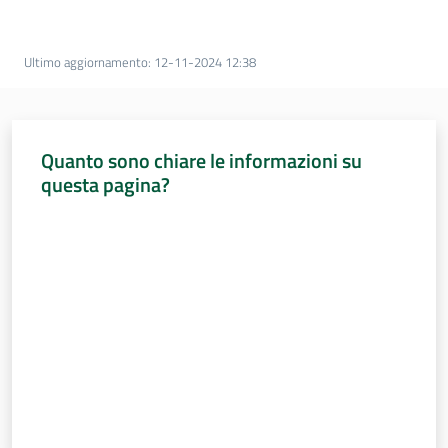
Percorsi
sulla
memoria
Ultimo aggiornamento
:
12-11-2024 12:38
Seguici
Quanto sono chiare le informazioni su
su
questa pagina?
Valuta da 1 a 5 stelle
Assemblea
legislativa