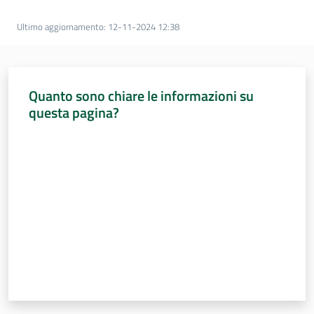
Percorsi
sulla
Ultimo aggiornamento
:
12-11-2024 12:38
memoria
Quanto sono chiare le informazioni su
Seguici
questa pagina?
su
Valuta da 1 a 5 stelle
Assemblea
legislativa