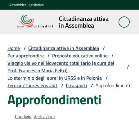
Vai al contenuto
Vai alla navigazione
Vai al footer
Assemblea legislativa
Cittadinanza attiva
Cittadinanza
in Assemblea
attiva in
Assemblea
Home
/
Cittadinanza attiva in Assemblea
/
Per approfondire
/
Proposte educative online
/
Viaggio visivo nel Novecento totalitario (a cura del
Concittadini
/
Prof. Francesco Maria Feltri)
Lo sterminio degli ebrei in URSS e in Polonia
/
Porte
Terezín/Theresienstadt
/
I trasporti
/
Approfondimenti
aperte
Approfondimenti
in
Assemblea
Condividi
Vedi azioni
Mostre
itineranti