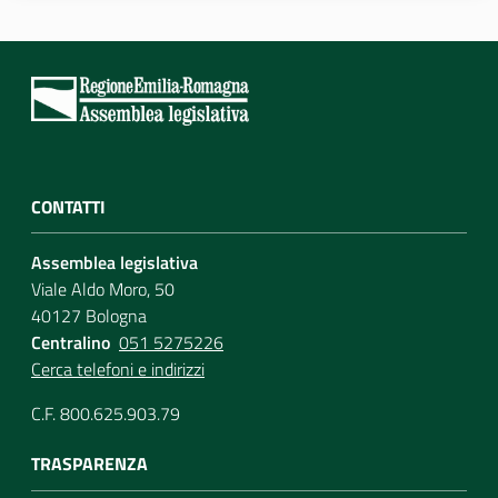
Assemblea
Attività
Argomenti
CONTATTI
Per i media
Assemblea legislativa
Viale Aldo Moro, 50
Per i cittadini
40127 Bologna
Centralino
051 5275226
Cerca telefoni e indirizzi
C.F. 800.625.903.79
TRASPARENZA