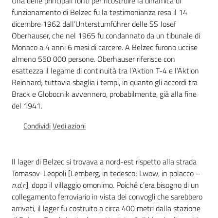
Una delle principali fonti per ricostruire la dinamica di
Percorsi
funzionamento di Belzec fu la testimonianza resa il 14
sulla
dicembre 1962 dall’Unterstumführer delle SS Josef
memoria
Oberhauser, che nel 1965 fu condannato da un tibunale di
Monaco a 4 anni 6 mesi di carcere. A Belzec furono uccise
almeno 550 000 persone. Oberhauser riferisce con
esattezza il legame di continuità tra l’Aktion T-4 e l’Aktion
Seguici
Reinhard; tuttavia sbaglia i tempi, in quanto gli accordi tra
su
Brack e Globocnik avvennero, probabilmente, già alla fine
del 1941.
Condividi
Vedi azioni
Il lager di Belzec si trovava a nord-est rispetto alla strada
Tomasov-Leopoli [Lemberg, in tedesco; Lwow, in polacco –
n.d.r.
], dopo il villaggio omonimo. Poiché c’era bisogno di un
collegamento ferroviario in vista dei convogli che sarebbero
Assemblea
arrivati, il lager fu costruito a circa 400 metri dalla stazione
legislativa