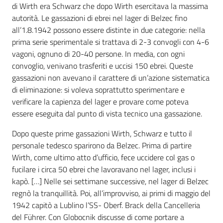
di Wirth era Schwarz che dopo Wirth esercitava la massima
autorità. Le gassazioni di ebrei nel lager di Belzec fino
all’1.8.1942 possono essere distinte in due categorie: nella
prima serie sperimentale si trattava di 2-3 convogli con 4-6
vagoni, ognuno di 20-40 persone. In media, con ogni
convoglio, venivano trasferiti e uccisi 150 ebrei. Queste
gassazioni non avevano il carattere di un’azione sistematica
di eliminazione: si voleva soprattutto sperimentare e
verificare la capienza del lager e provare come poteva
essere eseguita dal punto di vista tecnico una gassazione.
Dopo queste prime gassazioni Wirth, Schwarz e tutto il
personale tedesco sparirono da Belzec. Prima di partire
Wirth, come ultimo atto d’ufficio, fece uccidere col gas o
fucilare i circa 50 ebrei che lavoravano nel lager, inclusi i
kapò. […] Nelle sei settimane successive, nel lager di Belzec
regnò la tranquillità. Poi, all’improvviso, ai primi di maggio del
1942 capitò a Lublino l’SS- Oberf. Brack della Cancelleria
del Führer. Con Globocnik discusse di come portare a