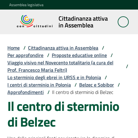
Vai al contenuto
Vai alla navigazione
Vai al footer
Assemblea legislativa
Cittadinanza attiva
Cittadinanza
in Assemblea
attiva in
Assemblea
Home
/
Cittadinanza attiva in Assemblea
/
Per approfondire
/
Proposte educative online
/
Viaggio visivo nel Novecento totalitario (a cura del
Concittadini
/
Prof. Francesco Maria Feltri)
Lo sterminio degli ebrei in URSS e in Polonia
/
Porte
I centri di sterminio in Polonia
/
Belzec e Sobibor
/
aperte
Approfondimenti
/
Il centro di sterminio di Belzec
in
Il centro di sterminio
Assemblea
di Belzec
Mostre
itineranti