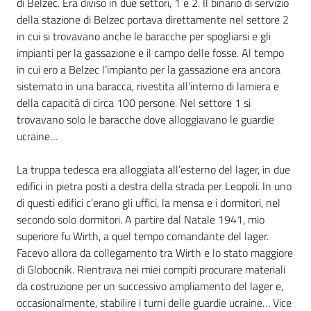
di Belzec. Era diviso in due settori, 1 e 2. Il binario di servizio
della stazione di Belzec portava direttamente nel settore 2
Assemblea
in cui si trovavano anche le baracche per spogliarsi e gli
impianti per la gassazione e il campo delle fosse. Al tempo
Attività
in cui ero a Belzec l’impianto per la gassazione era ancora
sistemato in una baracca, rivestita all’interno di lamiera e
Argomenti
della capacità di circa 100 persone. Nel settore 1 si
trovavano solo le baracche dove alloggiavano le guardie
Per i media
ucraine…
La truppa tedesca era alloggiata all’esterno del lager, in due
Per i cittadini
edifici in pietra posti a destra della strada per Leopoli. In uno
di questi edifici c’erano gli uffici, la mensa e i dormitori, nel
secondo solo dormitori. A partire dal Natale 1941, mio
superiore fu Wirth, a quel tempo comandante del lager.
Facevo allora da collegamento tra Wirth e lo stato maggiore
di Globocnik. Rientrava nei miei compiti procurare materiali
da costruzione per un successivo ampliamento del lager e,
occasionalmente, stabilire i turni delle guardie ucraine… Vice