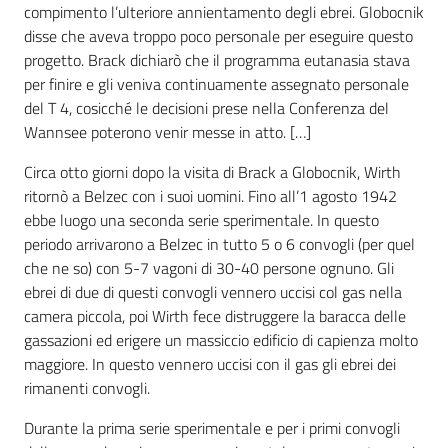
compimento l’ulteriore annientamento degli ebrei. Globocnik
disse che aveva troppo poco personale per eseguire questo
progetto. Brack dichiarò che il programma eutanasia stava
per finire e gli veniva continuamente assegnato personale
del T 4, cosicché le decisioni prese nella Conferenza del
Wannsee poterono venir messe in atto. […]
Circa otto giorni dopo la visita di Brack a Globocnik, Wirth
ritornò a Belzec con i suoi uomini. Fino all’1 agosto 1942
ebbe luogo una seconda serie sperimentale. In questo
periodo arrivarono a Belzec in tutto 5 o 6 convogli (per quel
che ne so) con 5-7 vagoni di 30-40 persone ognuno. Gli
ebrei di due di questi convogli vennero uccisi col gas nella
camera piccola, poi Wirth fece distruggere la baracca delle
gassazioni ed erigere un massiccio edificio di capienza molto
maggiore. In questo vennero uccisi con il gas gli ebrei dei
rimanenti convogli.
Durante la prima serie sperimentale e per i primi convogli