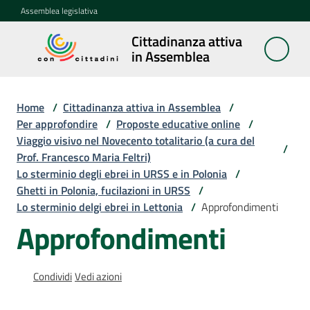
Vai al contenuto
Vai alla navigazione
Vai al footer
Assemblea legislativa
Cittadinanza attiva
Cittadinanza
in Assemblea
attiva in
Assemblea
Home
/
Cittadinanza attiva in Assemblea
/
Per approfondire
/
Proposte educative online
/
Viaggio visivo nel Novecento totalitario (a cura del
Concittadini
/
Prof. Francesco Maria Feltri)
Lo sterminio degli ebrei in URSS e in Polonia
/
Porte
Ghetti in Polonia, fucilazioni in URSS
/
aperte
Lo sterminio delgi ebrei in Lettonia
/
Approfondimenti
in
Approfondimenti
Assemblea
Mostre
Condividi
Vedi azioni
itineranti