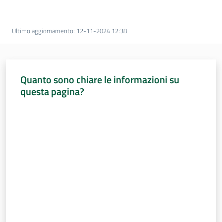
Percorsi
sulla
memoria
Ultimo aggiornamento
:
12-11-2024 12:38
Seguici
Quanto sono chiare le informazioni su
su
questa pagina?
Valuta da 1 a 5 stelle
Assemblea
legislativa