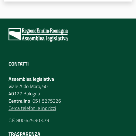
Assemblea
Attività
Argomenti
Per i media
CONTATTI
Assemblea legislativa
Per i cittadini
Viale Aldo Moro, 50
40127 Bologna
Centralino
051 5275226
Cerca telefoni e indirizzi
C.F. 800.625.903.79
TRASPARENZA