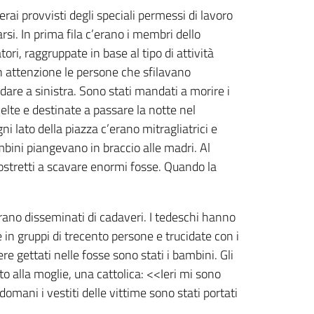
erai provvisti degli speciali permessi di lavoro
rsi. In prima fila c’erano i membri dello
tori, raggruppate in base al tipo di attività
n attenzione le persone che sfilavano
ndare a sinistra. Sono stati mandati a morire i
scelte e destinate a passare la notte nel
i lato della piazza c’erano mitragliatrici e
mbini piangevano in braccio alle madri. Al
i costretti a scavare enormi fosse. Quando la
erano disseminati di cadaveri. I tedeschi hanno
 in gruppi di trecento persone e trucidate con i
ere gettati nelle fosse sono stati i bambini. Gli
o alla moglie, una cattolica: <<Ieri mi sono
mani i vestiti delle vittime sono stati portati