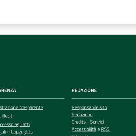
ARENZA
REDAZIONE
trazione trasparente
Responsabile sito
Redazione
illeciti
Credits
-
Scrivici
ccesso agli atti
Accessibilità
e
RSS
gali
e
Copyrights