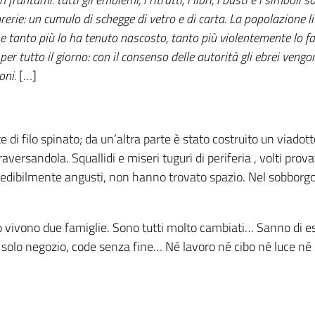
rerie: un cumulo di schegge di vetro e di carta. La popolazione l
anto più lo ha tenuto nascosto, tanto più violentemente lo fa 
er tutto il giorno: con il consenso delle autorità gli ebrei vengon
oni.
[…]
di filo spinato; da un’altra parte è stato costruito un viadotto
raversandola. Squallidi e miseri tuguri di periferia , volti prov
, incredibilmente angusti, non hanno trovato spazio. Nel sobb
o vivono due famiglie. Sono tutti molto cambiati… Sanno di esse
olo negozio, code senza fine… Né lavoro né cibo né luce né c