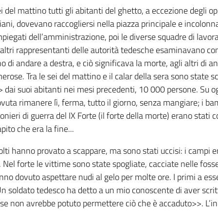
 del mattino tutti gli abitanti del ghetto, a eccezione degli op
giani, dovevano raccogliersi nella piazza principale e incolonna
 impiegati dell’amministrazione, poi le diverse squadre di lavora
 altri rappresentanti delle autorità tedesche esaminavano co
di andare a destra, e ciò significava la morte, agli altri di a
merose. Tra le sei del mattino e il calar della sera sono state 
 dai suoi abitanti nei mesi precedenti, 10 000 persone. Su ogn
vuta rimanere lì, ferma, tutto il giorno, senza mangiare; i ba
gionieri di guerra del IX Forte (il forte della morte) erano stat
pito che era la fine...
Molti hanno provato a scappare, ma sono stati uccisi: i campi 
Nel forte le vittime sono state spogliate, cacciate nelle fosse
 hanno dovuto aspettare nudi al gelo per molte ore. I primi a ess
 Un soldato tedesco ha detto a un mio conoscente di aver scritt
se non avrebbe potuto permettere ciò che è accaduto>>. L’indo