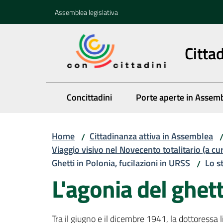
Vai al contenuto
Vai alla navigazione
Vai al footer
Assemblea legislativa
Citta
Concittadini
Porte aperte in Assem
Home
Cittadinanza attiva in Assemblea
/
Viaggio visivo nel Novecento totalitario (a cu
Ghetti in Polonia, fucilazioni in URSS
Lo s
/
L'agonia del ghet
Tra il giugno e il dicembre 1941, la dottoress