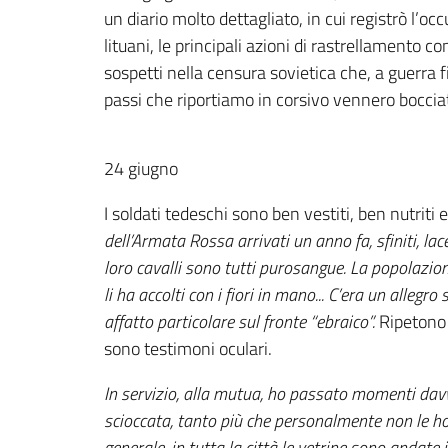
un diario molto dettagliato, in cui registrò l’o
lituani, le principali azioni di rastrellamento c
sospetti nella censura sovietica che, a guerra
passi che riportiamo in corsivo vennero bocciati)
24 giugno
I soldati tedeschi sono ben vestiti, ben nutriti 
dell’Armata Rossa arrivati un anno fa, sfiniti, lace
loro cavalli sono tutti purosangue. La popolazion
li ha accolti con i fiori in mano... C’era un allegro
affatto particolare sul fronte “ebraico”.
Ripetono c
sono testimoni oculari.
In servizio, alla mutua, ho passato momenti davve
scioccata, tanto più che personalmente non le ho 
generale, in tutta la città le vetrine sono andate in 