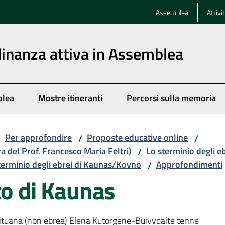
Assemblea
Attivi
dinanza attiva in Assemblea
blea
Mostre itineranti
Percorsi sulla memoria
Per approfondire
Proposte educative online
/
/
/
ra del Prof. Francesco Maria Feltri)
Lo sterminio degli e
/
terminio degli ebrei di Kaunas/Kovno
Approfondimenti
/
to di Kaunas
a lituana (non ebrea) Elena Kutorgene-Buivydaite tenne