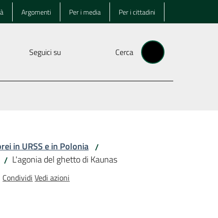
tà
Argomenti
Per i media
Per i cittadini
Seguici su
Cerca
brei in URSS e in Polonia
/
L'agonia del ghetto di Kaunas
/
Condividi
Vedi azioni