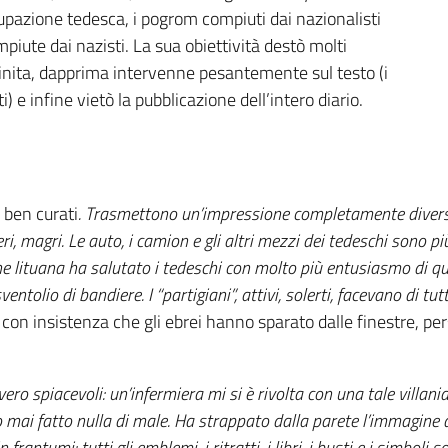
ccupazione tedesca, i pogrom compiuti dai nazionalisti
ompiute dai nazisti. La sua obiettività destò molti
 finita, dapprima intervenne pesantemente sul testo (i
 e infine vietò la pubblicazione dell’intero diario.
e ben curati
. Trasmettono un’impressione completamente diversa 
ri, magri. Le auto, i camion e gli altri mezzi dei tedeschi sono più
e lituana ha salutato i tedeschi con molto più entusiasmo di que
 sventolio di bandiere. I “partigiani”, attivi, solerti, facevano di 
on insistenza che gli ebrei hanno sparato dalle finestre, pers
ro spiacevoli: un’infermiera mi si è rivolta con una tale villan
mai fatto nulla di male. Ha strappato dalla parete l’immagine d
frantumi: tutti gli emblemi, i ritratti, i libri, i busti e i simboli so