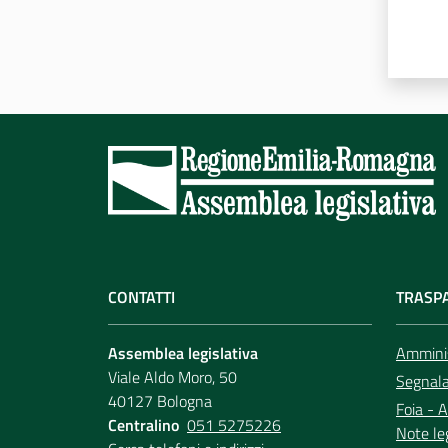
CONTATTI
TRASP
Assemblea legislativa
Amminis
Viale Aldo Moro, 50
Segnala 
40127 Bologna
Foia - A
Centralino
051 5275226
Note le