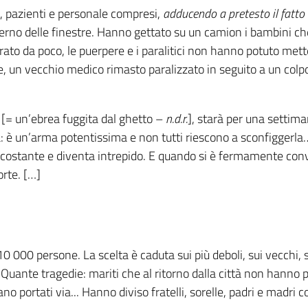
o, pazienti e personale compresi,
adducendo a pretesto il fatto 
nterno delle finestre. Hanno gettato su un camion i bambini ch
operato da poco, le puerpere e i paralitici non hanno potuto met
, un vecchio medico rimasto paralizzato in seguito a un colpo
 [= un’ebrea fuggita dal ghetto –
n.d.r.
], starà per una settiman
: è un’arma potentissima e non tutti riescono a sconfiggerla…
o costante e diventa intrepido. E quando si è fermamente convin
orte. […]
 000 persone. La scelta è caduta sui più deboli, sui vecchi, 
 Quante tragedie: mariti che al ritorno dalla città non hanno p
o portati via... Hanno diviso fratelli, sorelle, padri e madri c