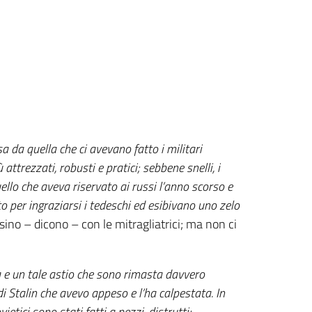
da quella che ci avevano fatto i militari
 attrezzati, robusti e pratici; sebbene snelli, i
llo che aveva riservato ai russi l’anno scorso e
tutto per ingraziarsi i tedeschi ed esibivano uno zelo
ino – dicono – con le mitragliatrici; ma non ci
ia e un tale astio che sono rimasta davvero
i Stalin che avevo appeso e l’ha calpestata. In
vietici sono stati fatti a pezzi, distrutti;