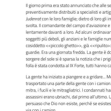
Il giorno prima era stato annunciato che alle sei
preventivamente distribuiti a specialisti e arti
Judenrat
con le loro famiglie; dietro di loro gli
svolta. Il comandante del campo d’aviazione e
lentamente davanti a loro. Ad alcuni ordinavano 
soggetti più deboli, gli anziani e le famiglie nu
cosiddetto <<piccolo ghetto>>, già <<ripulito>>
guardie. Era una giornata fredda. La gente è do
sorgere del sole si è sparsa la notizia che i pri
folla è stata condotta al IX Forte, tutti hanno ca
La gente ha iniziato a piangere e a gridare... 
trasportato una parte della gente con i camion. 
mitra, i fucili e le mitragliatrici. I condannati
assassini erano ubriachi, dal primo all’ultimo.
persuaso che Dio non esiste, perché se esistes
via con i camion.