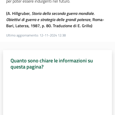
per poter essere indulgenti nel futuro.
Assemblea
(A. Hillgruber,
Storia della seconda guerra mondiale.
Obiettivi di guerra e strategia delle grandi potenze
, Roma-
Attività
Bari, Laterza, 1987, p. 80. Traduzione di E. Grillo)
Ultimo aggiornamento
:
12-11-2024 12:38
Argomenti
Per i media
Quanto sono chiare le informazioni su
questa pagina?
Per i cittadini
Valuta da 1 a 5 stelle