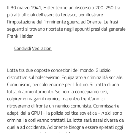
Percorsi
Il 30 marzo 1941, Hitler tenne un discorso a 200-250 tra i
sulla
più alti ufficiali dell’esercito tedesco, per illustrare
memoria
l’impostazione dell’imminente guerra ad Oriente. Le frasi
seguenti si trovano riportate negli appunti presi dal generale
Frank Halder.
Seguici
Condividi
Vedi azioni
su
Lotta tra due opposte concezioni del mondo. Giudizio
distruttivo sul bolscevismo. Equiparato a criminalità sociale.
Comunismo, pericolo enorme per il futuro. Si tratta di una
lotta di annientamento. Se non la concepiamo così,
colpiremo magari il nemico, ma entro trent'anni ci
ritroveremo di fronte un nemico comunista. Commissari e
adepti della GPU [= la polizia politica sovietica -
n.d.r.
] sono
criminali e così vanno trattati. La lotta sarà assai diversa da
Assemblea
quella ad occidente. Ad oriente bisogna essere spietati oggi
legislativa