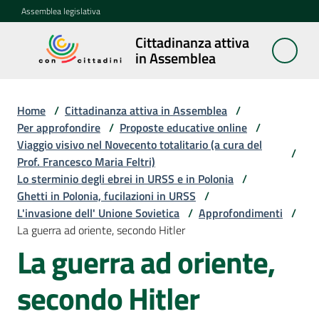
Vai al contenuto
Vai alla navigazione
Vai al footer
Assemblea legislativa
Cittadinanza attiva
Cittadinanza
in Assemblea
attiva in
Assemblea
Home
/
Cittadinanza attiva in Assemblea
/
Per approfondire
/
Proposte educative online
/
Viaggio visivo nel Novecento totalitario (a cura del
Concittadini
/
Prof. Francesco Maria Feltri)
Lo sterminio degli ebrei in URSS e in Polonia
/
Porte
Ghetti in Polonia, fucilazioni in URSS
/
aperte
L'invasione dell' Unione Sovietica
/
Approfondimenti
/
in
La guerra ad oriente, secondo Hitler
Assemblea
La guerra ad oriente,
Mostre
secondo Hitler
itineranti