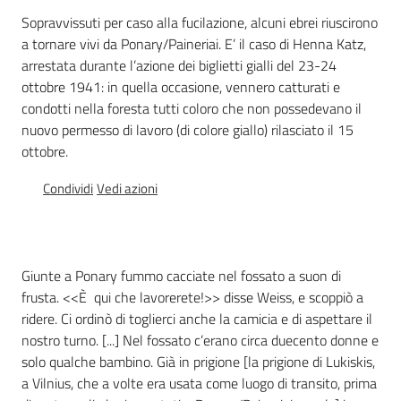
Percorsi
Sopravvissuti per caso alla fucilazione, alcuni ebrei riuscirono
sulla
a tornare vivi da Ponary/Paineriai. E’ il caso di Henna Katz,
memoria
arrestata durante l’azione dei biglietti gialli del 23-24
ottobre 1941: in quella occasione, vennero catturati e
condotti nella foresta tutti coloro che non possedevano il
nuovo permesso di lavoro (di colore giallo) rilasciato il 15
Seguici
ottobre.
su
Condividi
Vedi azioni
Giunte a Ponary fummo cacciate nel fossato a suon di
frusta. <<È qui che lavorerete!>> disse Weiss, e scoppiò a
ridere. Ci ordinò di toglierci anche la camicia e di aspettare il
nostro turno. [...] Nel fossato c’erano circa duecento donne e
solo qualche bambino. Già in prigione [la prigione di Lukiskis,
Assemblea
a Vilnius, che a volte era usata come luogo di transito, prima
legislativa