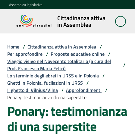
Vai al contenuto
Vai alla navigazione
Vai al footer
Assemblea legislativa
Cittadinanza attiva
Cittadinanza
in Assemblea
attiva in
Assemblea
Home
/
Cittadinanza attiva in Assemblea
/
Per approfondire
/
Proposte educative online
/
Viaggio visivo nel Novecento totalitario (a cura del
Concittadini
/
Prof. Francesco Maria Feltri)
Lo sterminio degli ebrei in URSS e in Polonia
/
Porte
Ghetti in Polonia, fucilazioni in URSS
/
aperte
Il ghetto di Vilnius/Vilna
/
Approfondimenti
/
in
Ponary: testimonianza di una superstite
Assemblea
Ponary: testimonianza
Mostre
di una superstite
itineranti