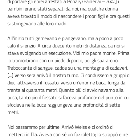
di portare gli ebrei arrestati a Ponary/Paineriai –
n.d.r.
] i
bambini erano stati separati da noi, ma qualche donna
Assemblea
aveva trovato il modo di nascondere i propri figli e ora questi
si stringevano alle loro madri.
Attività
All’inizio tutti gemevano e piangevano, ma a poco a poco
Argomenti
calò il silenzio. A circa duecento metri di distanza da noi si
stava svolgendo un’esecuzione. Vidi mio padre morire. Prima
Per i media
lo tramortirono con un piede di porco, poi gli spararono.
Traboccante di sangue, cadde su una montagna di cadaveri.
[...] Verso sera arrivò il nostro turno. Ci condussero a gruppi di
Per i cittadini
dieci attraverso il fossato, verso un’enorme buca, lunga dai
trenta ai quaranta metri. Quanto più ci avvicinavamo alla
buca, tanto più il fossato si faceva profondo: nel punto in cui
sfociava nella buca raggiungeva una profondità di sette
metri.
Noi passammo per ultime. Arrivò Weiss e ci ordinò di
metterci in fila. Aveva con sé un fazzoletto; lo strappò e ne