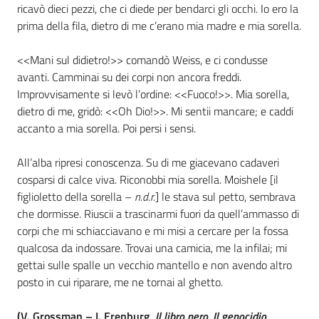
ricavò dieci pezzi, che ci diede per bendarci gli occhi. Io ero la
prima della fila, dietro di me c’erano mia madre e mia sorella.
<<Mani sul didietro!>> comandò Weiss, e ci condusse
avanti. Camminai su dei corpi non ancora freddi.
Improvvisamente si levò l’ordine: <<Fuoco!>>. Mia sorella,
dietro di me, gridò: <<Oh Dio!>>. Mi sentii mancare; e caddi
accanto a mia sorella. Poi persi i sensi.
All’alba ripresi conoscenza. Su di me giacevano cadaveri
cosparsi di calce viva. Riconobbi mia sorella. Moishele [il
figlioletto della sorella –
n.d.r.
] le stava sul petto, sembrava
che dormisse. Riuscii a trascinarmi fuori da quell’ammasso di
corpi che mi schiacciavano e mi misi a cercare per la fossa
qualcosa da indossare. Trovai una camicia, me la infilai; mi
gettai sulle spalle un vecchio mantello e non avendo altro
posto in cui riparare, me ne tornai al ghetto.
(V. Grossman – I. Erenburg,
Il libro nero. Il genocidio