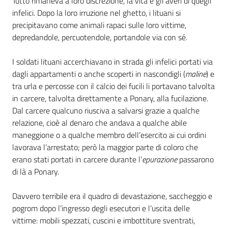
Tutto rimaneva a loro discrezione, la vita e gli averi di quegli
infelici. Dopo la loro irruzione nel ghetto, i lituani si
precipitavano come animali rapaci sulle loro vittime,
depredandole, percuotendole, portandole via con sé.
I soldati lituani accerchiavano in strada gli infelici portati via
dagli appartamenti o anche scoperti in nascondigli (
maline
) e
tra urla e percosse con il calcio dei fucili li portavano talvolta
in carcere, talvolta direttamente a Ponary, alla fucilazione.
Dal carcere qualcuno riusciva a salvarsi grazie a qualche
relazione, cioè al denaro che andava a qualche abile
maneggione o a qualche membro dell’esercito ai cui ordini
lavorava l’arrestato; però la maggior parte di coloro che
erano stati portati in carcere durante l’
epurazione
passarono
di là a Ponary.
Davvero terribile era il quadro di devastazione, saccheggio e
pogrom dopo l’ingresso degli esecutori e l’uscita delle
vittime: mobili spezzati, cuscini e imbottiture sventrati,