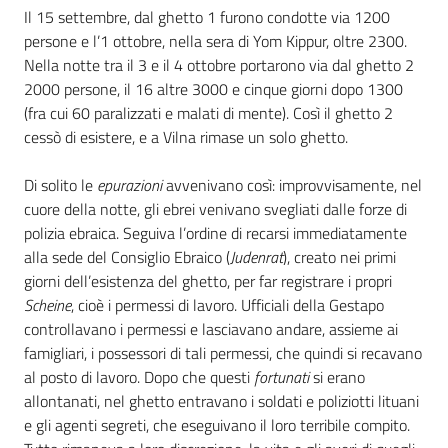
Il 15 settembre, dal ghetto 1 furono condotte via 1200
persone e l’1 ottobre, nella sera di Yom Kippur, oltre 2300.
Nella notte tra il 3 e il 4 ottobre portarono via dal ghetto 2
2000 persone, il 16 altre 3000 e cinque giorni dopo 1300
(fra cui 60 paralizzati e malati di mente). Così il ghetto 2
cessò di esistere, e a Vilna rimase un solo ghetto.
Di solito le
epurazioni
avvenivano così: improvvisamente, nel
cuore della notte, gli ebrei venivano svegliati dalle forze di
polizia ebraica. Seguiva l’ordine di recarsi immediatamente
alla sede del Consiglio Ebraico (
Judenrat
), creato nei primi
giorni dell’esistenza del ghetto, per far registrare i propri
Scheine
, cioè i permessi di lavoro. Ufficiali della Gestapo
controllavano i permessi e lasciavano andare, assieme ai
famigliari, i possessori di tali permessi, che quindi si recavano
al posto di lavoro. Dopo che questi
fortunati
si erano
allontanati, nel ghetto entravano i soldati e poliziotti lituani
e gli agenti segreti, che eseguivano il loro terribile compito.