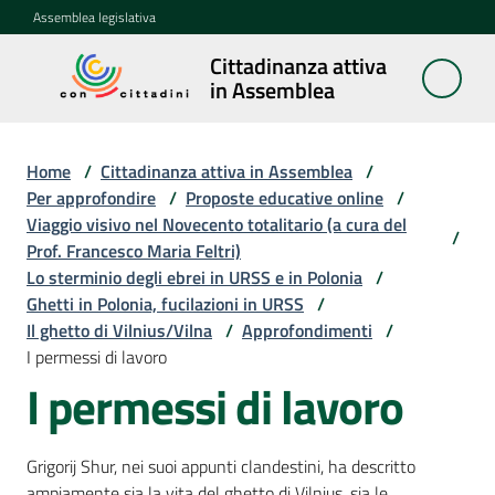
Vai al contenuto
Vai alla navigazione
Vai al footer
Assemblea legislativa
Cittadinanza attiva
Cittadinanza
in Assemblea
attiva in
Assemblea
Home
/
Cittadinanza attiva in Assemblea
/
Per approfondire
/
Proposte educative online
/
Viaggio visivo nel Novecento totalitario (a cura del
Concittadini
/
Prof. Francesco Maria Feltri)
Lo sterminio degli ebrei in URSS e in Polonia
/
Porte
Ghetti in Polonia, fucilazioni in URSS
/
aperte
Il ghetto di Vilnius/Vilna
/
Approfondimenti
/
in
I permessi di lavoro
Assemblea
I permessi di lavoro
Mostre
itineranti
Grigorij Shur, nei suoi appunti clandestini, ha descritto
ampiamente sia la vita del ghetto di Vilnius, sia le