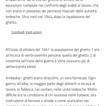
Percorsi
epurazioni, compiute nei confronti degli inabili al lavoro, che
sulla
non erano in possesso dei permessi rilasciati dalle autorità
memoria
tedesche. Shur morì nel 1944, dopo la liquidazione del
ghetto.
Condividi
Vedi azioni
Seguici
su
All’inizio di ottobre del 1941 la popolazione del ghetto 1 era
all’incirca di ventinovemila persone, quella del ghetto 2 di
novemila (all’inizio della guerra a Vilna vivevano più di
settantamila ebrei).
Ambedue i ghetti erano stracolmi, un vero formicaio. Ogni
giorno, all’alba, la maggior parte degli abitanti si recava al
lavoro, in fabbrica, nei cantieri, nelle unità tedesche. Molto
difficile era la condizione di chi lavorava nelle torbiere, alla
Assemblea
costruzione di ferrovie o strade o come scaricatori nei
legislativa