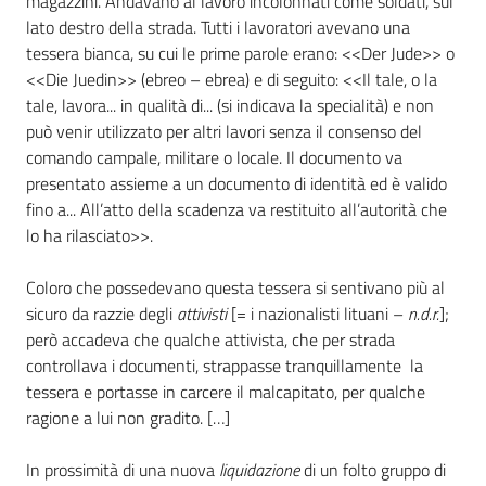
magazzini. Andavano al lavoro incolonnati come soldati, sul
lato destro della strada. Tutti i lavoratori avevano una
Assemblea
tessera bianca, su cui le prime parole erano: <<Der Jude>> o
<<Die Juedin>> (ebreo – ebrea) e di seguito: <<Il tale, o la
Attività
tale, lavora... in qualità di... (si indicava la specialità) e non
può venir utilizzato per altri lavori senza il consenso del
Argomenti
comando campale, militare o locale. Il documento va
presentato assieme a un documento di identità ed è valido
Per i media
fino a... All’atto della scadenza va restituito all’autorità che
lo ha rilasciato>>.
Per i cittadini
Coloro che possedevano questa tessera si sentivano più al
sicuro da razzie degli
attivisti
[= i nazionalisti lituani –
n.d.r.
];
però accadeva che qualche attivista, che per strada
controllava i documenti, strappasse tranquillamente la
tessera e portasse in carcere il malcapitato, per qualche
ragione a lui non gradito. […]
In prossimità di una nuova
liquidazione
di un folto gruppo di