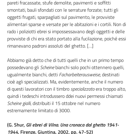
pareti fracassate, stufe demolite, pavimenti e soffitti
smontati, bauli sfondati con le serrature forzate; tutti gli
oggetti frugati, sparpagliati sul pavimento, le provviste
alimentari sparse e versate per le abitazioni e i cortili. Non di
rado i poliziotti ebrei si impossessavano degli oggetti e delle
provviste di chi era stato portato alla fucilazione, poiché essi
rimanevano padroni assoluti del ghetto. […]
Abbiamo già detto che di tutti quelli che in un primo tempo
possedevano gli
Scheine
bianchi solo pochi ottennero quelli,
ugualmente bianchi, detti
Facharbeiterausweise
, destinati
cioè agli specializzati. Ma, evidentemente, anche il numero
di questi lavoratori con il timbro
specializzato
era troppo alto,
quindi i tedeschi introdussero ddei nuovi permessi chiamati
Scheine gialli
, distribuiti il 15 ottobre nel numero
estremamente limitato di 3000.
(G. Shur,
Gli ebrei di Vilna. Una cronaca dal ghetto 1941-
1944
, Firenze, Giuntina, 2002, pp. 47-52)