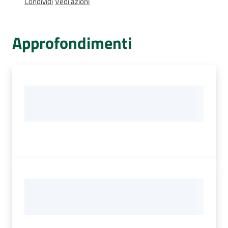
Condividi
Vedi azioni
Percorsi
sulla
memoria
Approfondimenti
Seguici
su
Assemblea
legislativa