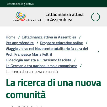
Vai al contenuto
Vai alla navigazione
Vai al footer
Assemblea legislativa
Cittadinanza attiva
Cittadinanza
in Assemblea
attiva in
Assemblea
Home
/
Cittadinanza attiva in Assemblea
/
Per approfondire
/
Proposte educative online
/
Viaggio visivo nel Novecento totalitario (a cura del
Concittadini
/
Prof. Francesco Maria Feltri)
L'ideologia nazista e il razzismo fascista
/
Porte
La Germania tra nazionalismo e comunismo
/
aperte
La ricerca di una nuova comunità
in
La ricerca di una nuova
Assemblea
comunità
Mostre
itineranti