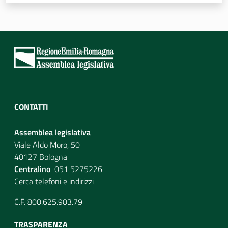
Assemblea
Attività
Argomenti
Per i media
CONTATTI
Assemblea legislativa
Per i cittadini
Viale Aldo Moro, 50
40127 Bologna
Centralino
051 5275226
Cerca telefoni e indirizzi
C.F. 800.625.903.79
TRASPARENZA