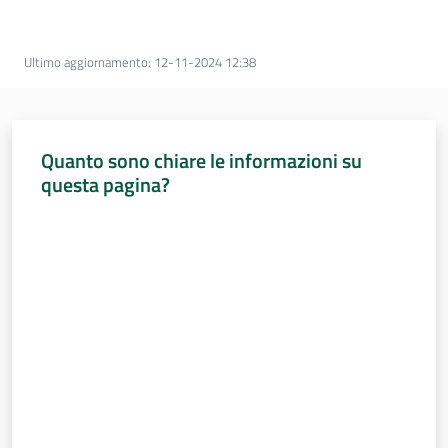
Percorsi
sulla
memoria
Ultimo aggiornamento
:
12-11-2024 12:38
Seguici
Quanto sono chiare le informazioni su
su
questa pagina?
Valuta da 1 a 5 stelle
Assemblea
legislativa