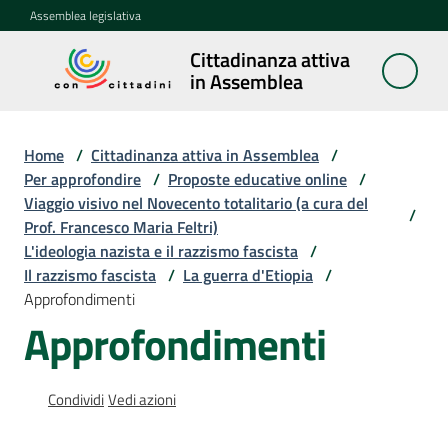
Vai al contenuto
Vai alla navigazione
Vai al footer
Assemblea legislativa
Cittadinanza attiva
Cittadinanza
in Assemblea
attiva in
Assemblea
Home
/
Cittadinanza attiva in Assemblea
/
Per approfondire
/
Proposte educative online
/
Viaggio visivo nel Novecento totalitario (a cura del
Concittadini
/
Prof. Francesco Maria Feltri)
L'ideologia nazista e il razzismo fascista
/
Porte
Il razzismo fascista
/
La guerra d'Etiopia
/
aperte
Approfondimenti
in
Approfondimenti
Assemblea
Mostre
Condividi
Vedi azioni
itineranti