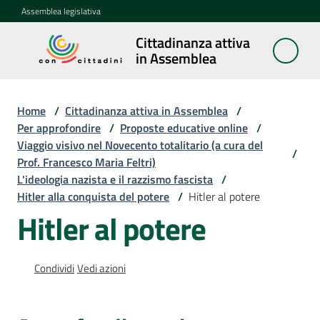
Vai al contenuto
Vai alla navigazione
Vai al footer
Assemblea legislativa
Cittadinanza attiva
Cittadinanza
in Assemblea
attiva in
Assemblea
Home
/
Cittadinanza attiva in Assemblea
/
Per approfondire
/
Proposte educative online
/
Viaggio visivo nel Novecento totalitario (a cura del
Concittadini
/
Prof. Francesco Maria Feltri)
L'ideologia nazista e il razzismo fascista
/
Porte
Hitler alla conquista del potere
/
Hitler al potere
aperte
Hitler al potere
in
Assemblea
Condividi
Vedi azioni
Mostre
itineranti