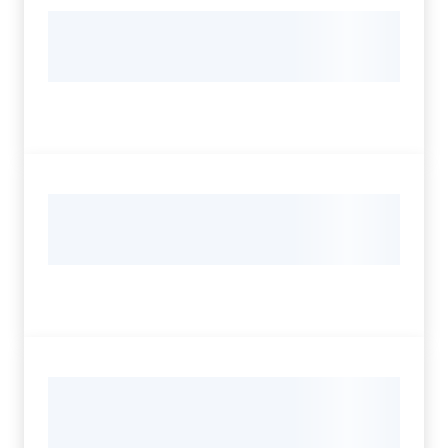
Assemblea
Attività
Argomenti
Per i media
Per i cittadini